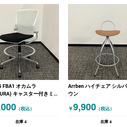
G FBA1 オカムラ
Arrben ハイチェア シル
MURA) キャスター付きミー
ウン
グチェア ハイチェア ブラ
,000
9,900
￥
ホワイト
（税込）
（税込）
4
4
在庫
在庫