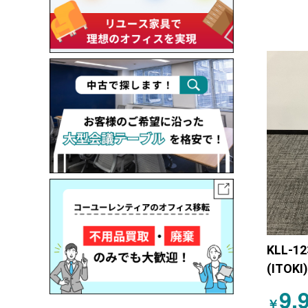
KLL-1
(ITO
シリー
9,
￥
ン）