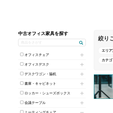
中古オフィス家具を探す
絞り
エリア
オフィスチェア
カテゴ
肘付きチェア
オフィスデスク
肘無しチェア
片袖机
役員チェア
デスクワゴン・脇机
フリーアドレスデスク（ベンチデスク）
高級チェア（多機能チェア）
インワゴン2段
昇降デスク
オフィスチェアその他
書庫・キャビネット
インワゴン3段
オフィスデスクその他
ハイキャビネット
脇机
両袖机
ロッカー・シューズボックス
ローキャビネット
ワゴンその他
平机・平デスク
1人用ロッカー
両開きキャビネット
会議テーブル
2人用ロッカー
スチールキャビネット
ミーティングテーブル
3人用ロッカー
上下連結キャビネット
ミーティングチェア