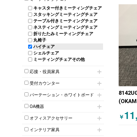
スタッキングテーブル
4人用ロッカー
整理ケース（ペーパーケース）
キャスター付きミーティングチェア
ネスティングテーブル
5人用ロッカー
軽量ラック（スチールラック）
スタッキングミーティングチェア
幕板付テーブル
6人用ロッカー
メタルラック
テーブル付きミーティングチェア
カウンターテーブル
8人用ロッカー
収納家具その他
ネスティングミーティングチェア
キャスター 付きテーブル
パーソナルロッカー
オープン書庫
折りたたみミーティングチェア
T字脚テーブル
多人数ロッカー
両開書庫
丸椅子
大型会議テーブル
シリンダー錠ロッカー
引き違い書庫
ハイチェア
会議テーブルW1200～
ダイヤル錠ロッカー
ラテラル書庫
シェルチェア
会議テーブルW1500～
ボタン錠ロッカー
ミーティングチェアその他
会議テーブルW1800～
ダイヤル錠ロッカー
折りたたみ会議テーブル
シューズロッカー・下駄箱
応接・役員家具
平行スタックテーブル
ワードローブ・クローゼット
ハイテーブル
応接セット
ロッカーその他
受付カウンター
会議テーブルその他
応接ソファ
8142U
ハイカウンター
応接チェア
パーテーション・ホワイトボード
ローカウンター
応接テーブル
(OKA
パーテーション
ラウンジカウンター
応接・役員家具その他
OA機器
ティン
自立タイプパーテーション
11
受付カウンターその他
iPad
￥
パーテーションその他
ック 
オフィスアクセサリー
電話機（ビジネスフォン）
脚付ホワイトボード
チェア用台車
シュレッダー
壁掛けホワイトボード
インテリア家具
演台・講演台・演説台
プロジェクター
スケジュールボード・行動予定表