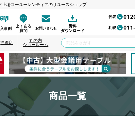
ド上場コーユーレンティアのリユースショップ
012
代表
011
よくある
資料
札幌
納入事例
お問い合わせ
質問
ダウンロード
丸の内
沖縄店
ショールーム
商品一覧