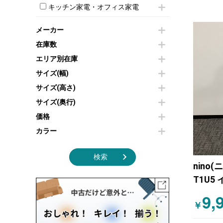
モールドチェア
防音パネル
スクリーン
キッチン家電・オフィス家電
ホワイトボードその他
ダイニングチェア
個室ブース
液晶モニター・ディスプレイ
電気ポッド
ダイニングテーブル
耐火金庫
プリンター・コピー機
メーカー
冷蔵庫・洗濯機
カウンターテーブル
コートハンガー・ポールハンガー
その他OA機器
空気清浄機・加湿器
在庫数
センターテーブル・サイドテーブル
傘立て
電子レンジ
カフェテーブル
食器棚・キッチンキャビネット
エリア別在庫
液晶テレビ・モニター類
ベンチ・スツール
カタログスタンド
サイズ(幅)
エアコン
ソファ
オフィスアクセサリーその他
照明機器
シェルフ
サイズ(高さ)
掃除機
ダストボックス（ゴミ箱）
サイズ(奥行)
季節家電
インテリア家具その他
その他キッチン家電・オフィス家電
価格
カラー
検索
nino(
T1U5
ア イ
9,
￥