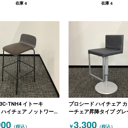
4
4
在庫
在庫
23C-TNH4 イトーキ
プロシード ハイチェア 
KI) ハイチェア ノットワーク
ーチェア昇降タイプ グレ
ズ 木目（ダークブラウ
900
3,300
￥
（税込）
（税込）