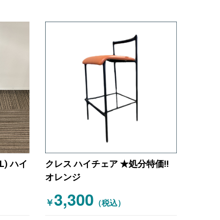
L) ハイ
クレス ハイチェア ★処分特価!!
オレンジ
3,300
￥
（税込）