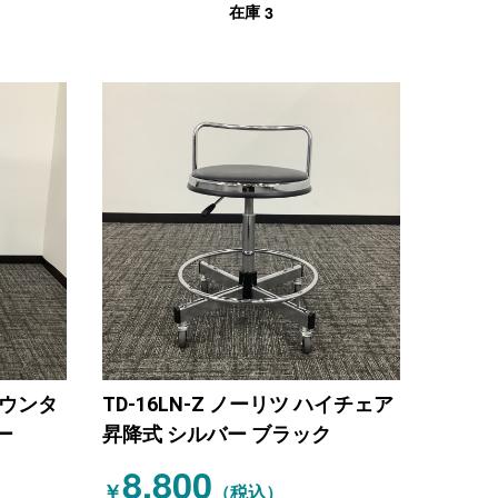
3
在庫
カウンタ
TD-16LN-Z ノーリツ ハイチェア
ー
昇降式 シルバー ブラック
8,800
￥
（税込）