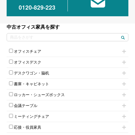
0120-829-223
中古オフィス家具を探す
オフィスチェア
肘付きチェア
オフィスデスク
肘無しチェア
片袖机
役員チェア
デスクワゴン・脇机
フリーアドレスデスク（ベンチデスク）
高級チェア（多機能チェア）
インワゴン2段
昇降デスク
オフィスチェアその他
書庫・キャビネット
インワゴン3段
オフィスデスクその他
ハイキャビネット
脇机
両袖机
ロッカー・シューズボックス
ローキャビネット
ワゴンその他
平机・平デスク
1人用ロッカー
両開きキャビネット
会議テーブル
2人用ロッカー
スチールキャビネット
ミーティングテーブル
3人用ロッカー
上下連結キャビネット
ミーティングチェア
スタッキングテーブル
4人用ロッカー
整理ケース（ペーパーケース）
キャスター付きミーティングチェア
ネスティングテーブル
5人用ロッカー
軽量ラック（スチールラック）
応接・役員家具
スタッキングミーティングチェア
幕板付テーブル
6人用ロッカー
メタルラック