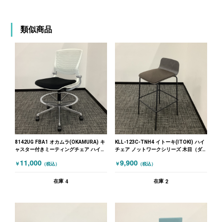
類似商品
8142UG FBA1 オカムラ(OKAMURA) キ
KLL-123C-TNH4 イトーキ(ITOKI) ハイ
ャスター付きミーティングチェア ハイチ
チェア ノットワークシリーズ 木目（ダ
ェア ブラック ホワイト
ークブラウン）
11,000
9,900
￥
￥
（税込）
（税込）
4
2
在庫
在庫