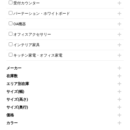
応接セット
テーブル付きミーティングチェア
カウンターテーブル
8人用ロッカー
収納家具その他
受付カウンター
応接ソファ
ネスティングミーティングチェア
キャスター 付きテーブル
パーソナルロッカー
オープン書庫
ハイカウンター
応接チェア
折りたたみミーティングチェア
T字脚テーブル
多人数ロッカー
パーテーション・ホワイトボード
両開書庫
ローカウンター
応接テーブル
丸椅子
大型会議テーブル
シリンダー錠ロッカー
引き違い書庫
パーテーション
ラウンジカウンター
応接・役員家具その他
ハイチェア
会議テーブルW1200～
OA機器
ダイヤル錠ロッカー
ラテラル書庫
自立タイプパーテーション
受付カウンターその他
シェルチェア
会議テーブルW1500～
ボタン錠ロッカー
iPad
パーテーションその他
ミーティングチェアその他
オフィスアクセサリー
会議テーブルW1800～
ダイヤル錠ロッカー
電話機（ビジネスフォン）
脚付ホワイトボード
折りたたみ会議テーブル
シューズロッカー・下駄箱
チェア用台車
シュレッダー
壁掛けホワイトボード
インテリア家具
平行スタックテーブル
ワードローブ・クローゼット
演台・講演台・演説台
プロジェクター
スケジュールボード・行動予定表
ハイテーブル
ロッカーその他
モールドチェア
防音パネル
スクリーン
ホワイトボードその他
キッチン家電・オフィス家電
会議テーブルその他
ダイニングチェア
個室ブース
液晶モニター・ディスプレイ
電気ポッド
ダイニングテーブル
耐火金庫
プリンター・コピー機
メーカー
冷蔵庫・洗濯機
カウンターテーブル
コートハンガー・ポールハンガー
その他OA機器
空気清浄機・加湿器
センターテーブル・サイドテーブル
傘立て
在庫数
電子レンジ
カフェテーブル
食器棚・キッチンキャビネット
エリア別在庫
液晶テレビ・モニター類
ベンチ・スツール
カタログスタンド
エアコン
ソファ
サイズ(幅)
オフィスアクセサリーその他
照明機器
シェルフ
サイズ(高さ)
掃除機
ダストボックス（ゴミ箱）
サイズ(奥行)
季節家電
インテリア家具その他
その他キッチン家電・オフィス家電
価格
カラー