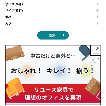
照明機器
シェルフ
サイズ(高さ)
掃除機
ダストボックス（ゴミ箱）
サイズ(奥行)
季節家電
インテリア家具その他
その他キッチン家電・オフィス家電
価格
カラー
検索