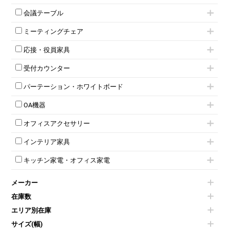
ワゴンその他
平机・平デスク
1人用ロッカー
両開きキャビネット
会議テーブル
2人用ロッカー
スチールキャビネット
ミーティングテーブル
3人用ロッカー
上下連結キャビネット
ミーティングチェア
スタッキングテーブル
4人用ロッカー
整理ケース（ペーパーケース）
キャスター付きミーティングチェア
ネスティングテーブル
5人用ロッカー
軽量ラック（スチールラック）
応接・役員家具
スタッキングミーティングチェア
幕板付テーブル
6人用ロッカー
メタルラック
応接セット
テーブル付きミーティングチェア
カウンターテーブル
8人用ロッカー
収納家具その他
受付カウンター
応接ソファ
ネスティングミーティングチェア
キャスター 付きテーブル
パーソナルロッカー
オープン書庫
ハイカウンター
応接チェア
折りたたみミーティングチェア
T字脚テーブル
多人数ロッカー
パーテーション・ホワイトボード
両開書庫
ローカウンター
応接テーブル
丸椅子
大型会議テーブル
シリンダー錠ロッカー
引き違い書庫
パーテーション
ラウンジカウンター
応接・役員家具その他
ハイチェア
会議テーブルW1200～
OA機器
ダイヤル錠ロッカー
ラテラル書庫
自立タイプパーテーション
受付カウンターその他
シェルチェア
会議テーブルW1500～
ボタン錠ロッカー
iPad
パーテーションその他
ミーティングチェアその他
オフィスアクセサリー
会議テーブルW1800～
ダイヤル錠ロッカー
電話機（ビジネスフォン）
脚付ホワイトボード
折りたたみ会議テーブル
シューズロッカー・下駄箱
チェア用台車
シュレッダー
壁掛けホワイトボード
インテリア家具
平行スタックテーブル
ワードローブ・クローゼット
演台・講演台・演説台
プロジェクター
スケジュールボード・行動予定表
ハイテーブル
ロッカーその他
モールドチェア
防音パネル
スクリーン
ホワイトボードその他
キッチン家電・オフィス家電
会議テーブルその他
ダイニングチェア
個室ブース
液晶モニター・ディスプレイ
電気ポッド
ダイニングテーブル
耐火金庫
プリンター・コピー機
メーカー
冷蔵庫・洗濯機
カウンターテーブル
コートハンガー・ポールハンガー
その他OA機器
空気清浄機・加湿器
センターテーブル・サイドテーブル
傘立て
在庫数
電子レンジ
カフェテーブル
食器棚・キッチンキャビネット
エリア別在庫
液晶テレビ・モニター類
ベンチ・スツール
カタログスタンド
エアコン
ソファ
サイズ(幅)
オフィスアクセサリーその他