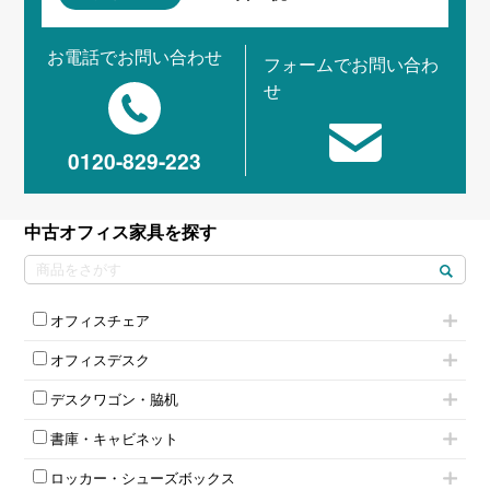
お電話でお問い合わせ
フォームでお問い合わ
せ
0120-829-223
中古オフィス家具を探す
オフィスチェア
肘付きチェア
オフィスデスク
肘無しチェア
片袖机
役員チェア
デスクワゴン・脇机
フリーアドレスデスク（ベンチデスク）
高級チェア（多機能チェア）
インワゴン2段
昇降デスク
オフィスチェアその他
書庫・キャビネット
インワゴン3段
オフィスデスクその他
ハイキャビネット
脇机
両袖机
ロッカー・シューズボックス
ローキャビネット