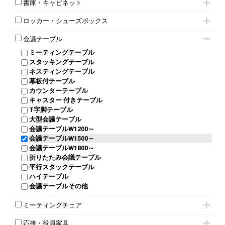
オフィスチェアその他
書庫・キャビネット
インワゴン3段
オフィスデスクその他
ハイキャビネット
脇机
両袖机
ロッカー・シューズボックス
ローキャビネット
ワゴンその他
平机・平デスク
1人用ロッカー
両開きキャビネット
会議テーブル
2人用ロッカー
スチールキャビネット
ミーティングテーブル
3人用ロッカー
上下連結キャビネット
スタッキングテーブル
4人用ロッカー
整理ケース（ペーパーケース）
ネスティングテーブル
5人用ロッカー
軽量ラック（スチールラック）
幕板付テーブル
6人用ロッカー
メタルラック
カウンターテーブル
8人用ロッカー
収納家具その他
キャスター 付きテーブル
パーソナルロッカー
オープン書庫
T字脚テーブル
多人数ロッカー
両開書庫
大型会議テーブル
シリンダー錠ロッカー
引き違い書庫
会議テーブルW1200～
ダイヤル錠ロッカー
ラテラル書庫
会議テーブルW1500～
ボタン錠ロッカー
会議テーブルW1800～
ダイヤル錠ロッカー
折りたたみ会議テーブル
シューズロッカー・下駄箱
平行スタックテーブル
ワードローブ・クローゼット
ハイテーブル
ロッカーその他
会議テーブルその他
ミーティングチェア
キャスター付きミーティングチェア
応接・役員家具