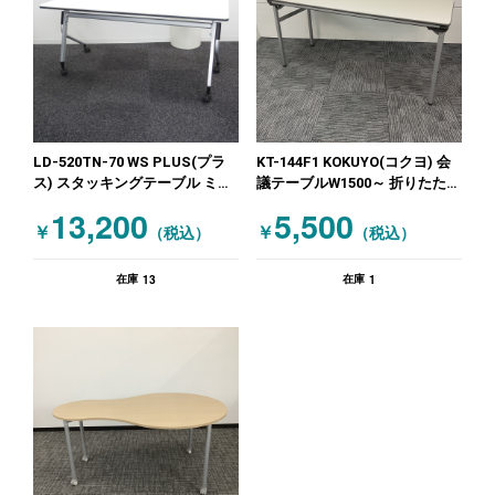
LD-520TN-70 WS PLUS(プラ
KT-144F1 KOKUYO(コクヨ) 会
ス) スタッキングテーブル ミー
議テーブルW1500～ 折りたたみ
ティングテーブル 会議テーブル
会議テーブル ニューグレー
13,200
5,500
W1500～ ホワイト
￥
￥
（税込）
（税込）
13
1
在庫
在庫