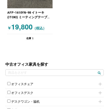
AFP-1610YN-98 イトーキ
(ITOKI) ミーティングテーブル
会議テーブルW1500～ 木目（ナ
19,800
チュラル）
￥
（税込）
1
在庫
中古オフィス家具を探す
オフィスチェア
肘付きチェア
オフィスデスク
肘無しチェア
片袖机
役員チェア
デスクワゴン・脇机
フリーアドレスデスク（ベンチデスク）
高級チェア（多機能チェア）
インワゴン2段
昇降デスク