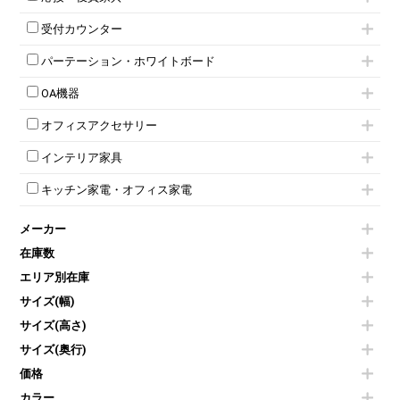
スタッキングミーティングチェア
応接セット
テーブル付きミーティングチェア
受付カウンター
応接ソファ
ネスティングミーティングチェア
ハイカウンター
応接チェア
折りたたみミーティングチェア
パーテーション・ホワイトボード
ローカウンター
応接テーブル
丸椅子
パーテーション
ラウンジカウンター
応接・役員家具その他
ハイチェア
OA機器
自立タイプパーテーション
受付カウンターその他
シェルチェア
iPad
パーテーションその他
ミーティングチェアその他
オフィスアクセサリー
電話機（ビジネスフォン）
脚付ホワイトボード
チェア用台車
シュレッダー
壁掛けホワイトボード
インテリア家具
演台・講演台・演説台
プロジェクター
スケジュールボード・行動予定表
モールドチェア
防音パネル
スクリーン
ホワイトボードその他
キッチン家電・オフィス家電
ダイニングチェア
個室ブース
液晶モニター・ディスプレイ
電気ポッド
ダイニングテーブル
耐火金庫
プリンター・コピー機
メーカー
冷蔵庫・洗濯機
カウンターテーブル
コートハンガー・ポールハンガー
その他OA機器
空気清浄機・加湿器
センターテーブル・サイドテーブル
傘立て
在庫数
電子レンジ
カフェテーブル
食器棚・キッチンキャビネット
エリア別在庫
液晶テレビ・モニター類
ベンチ・スツール
カタログスタンド
エアコン
ソファ
サイズ(幅)
オフィスアクセサリーその他
照明機器
シェルフ
サイズ(高さ)
掃除機
ダストボックス（ゴミ箱）
サイズ(奥行)
季節家電
インテリア家具その他
その他キッチン家電・オフィス家電
価格
カラー