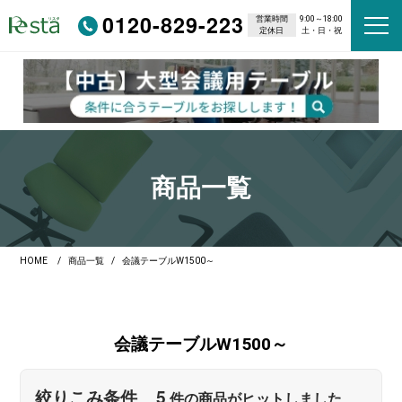
0120-829-223
営業時間
9:00～18:00
定休日
土・日・祝
商品一覧
HOME
商品一覧
会議テーブルW1500～
会議テーブル
W1500～
5
絞りこみ条件
件の商品がヒットしました