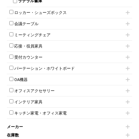
ラテラル書庫
ロッカー・シューズボックス
1人用ロッカー
会議テーブル
2人用ロッカー
ミーティングテーブル
3人用ロッカー
ミーティングチェア
スタッキングテーブル
4人用ロッカー
キャスター付きミーティングチェア
ネスティングテーブル
5人用ロッカー
応接・役員家具
スタッキングミーティングチェア
幕板付テーブル
6人用ロッカー
応接セット
テーブル付きミーティングチェア
カウンターテーブル
8人用ロッカー
受付カウンター
応接ソファ
ネスティングミーティングチェア
キャスター 付きテーブル
パーソナルロッカー
ハイカウンター
応接チェア
折りたたみミーティングチェア
T字脚テーブル
多人数ロッカー
パーテーション・ホワイトボード
ローカウンター
応接テーブル
丸椅子
大型会議テーブル
シリンダー錠ロッカー
パーテーション
ラウンジカウンター
応接・役員家具その他
ハイチェア
会議テーブルW1200～
OA機器
ダイヤル錠ロッカー
自立タイプパーテーション
受付カウンターその他
シェルチェア
会議テーブルW1500～
ボタン錠ロッカー
iPad
パーテーションその他
ミーティングチェアその他
オフィスアクセサリー
会議テーブルW1800～
ダイヤル錠ロッカー
電話機（ビジネスフォン）
脚付ホワイトボード
折りたたみ会議テーブル
シューズロッカー・下駄箱
チェア用台車
シュレッダー
壁掛けホワイトボード
インテリア家具
平行スタックテーブル
ワードローブ・クローゼット
演台・講演台・演説台
プロジェクター
スケジュールボード・行動予定表
ハイテーブル
ロッカーその他
モールドチェア
防音パネル
スクリーン
ホワイトボードその他
キッチン家電・オフィス家電
会議テーブルその他
ダイニングチェア
個室ブース
液晶モニター・ディスプレイ
電気ポッド
ダイニングテーブル
耐火金庫
プリンター・コピー機
メーカー
冷蔵庫・洗濯機
カウンターテーブル
コートハンガー・ポールハンガー
その他OA機器
空気清浄機・加湿器
センターテーブル・サイドテーブル
傘立て
在庫数