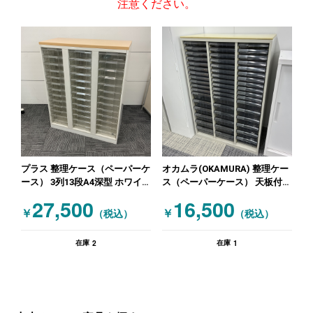
注意ください。
プラス 整理ケース（ペーパーケ
オカムラ(OKAMURA) 整理ケー
ース） 3列13段A4深型 ホワイ
ス（ペーパーケース） 天板付3
ト 木目（ナチュラル）
列17段 ベージュ
27,500
16,500
￥
￥
（税込）
（税込）
2
1
在庫
在庫