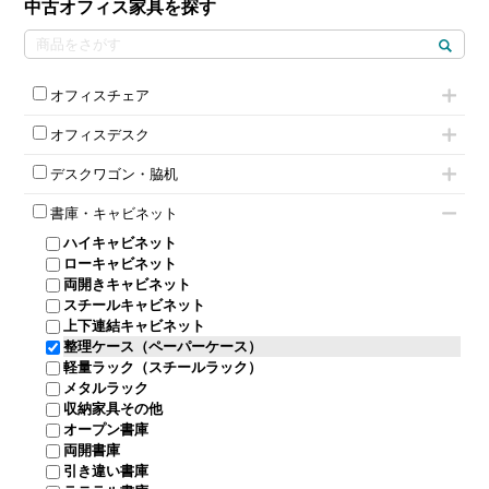
中古オフィス家具を探す
オフィスチェア
肘付きチェア
オフィスデスク
肘無しチェア
片袖机
役員チェア
デスクワゴン・脇机
フリーアドレスデスク（ベンチデスク）
高級チェア（多機能チェア）
インワゴン2段
昇降デスク
オフィスチェアその他
書庫・キャビネット
インワゴン3段
オフィスデスクその他
ハイキャビネット
脇机
両袖机
ローキャビネット
ワゴンその他
平机・平デスク
両開きキャビネット
スチールキャビネット
上下連結キャビネット
整理ケース（ペーパーケース）
軽量ラック（スチールラック）
メタルラック
収納家具その他
オープン書庫
両開書庫
引き違い書庫