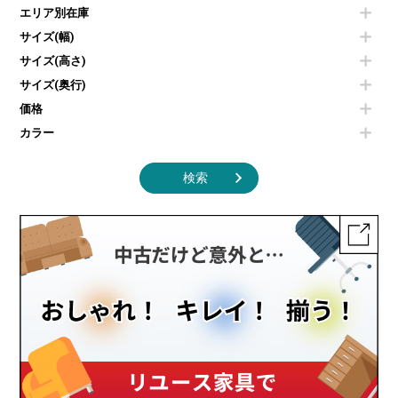
電子レンジ
カフェテーブル
食器棚・キッチンキャビネット
エリア別在庫
液晶テレビ・モニター類
ベンチ・スツール
カタログスタンド
エアコン
ソファ
サイズ(幅)
オフィスアクセサリーその他
照明機器
シェルフ
サイズ(高さ)
掃除機
ダストボックス（ゴミ箱）
サイズ(奥行)
季節家電
インテリア家具その他
その他キッチン家電・オフィス家電
価格
カラー
検索