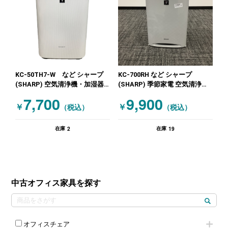
KC-50TH7-W など シャープ
KC-700RH など シャープ
(SHARP) 空気清浄機・加湿器
(SHARP) 季節家電 空気清浄
ホワイト
機・加湿器 グレー ホワイト
7,700
9,900
￥
￥
（税込）
（税込）
2
19
在庫
在庫
中古オフィス家具を探す
オフィスチェア