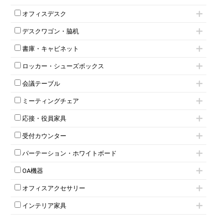
肘付きチェア
オフィスデスク
肘無しチェア
片袖机
役員チェア
デスクワゴン・脇机
フリーアドレスデスク（ベンチデスク）
高級チェア（多機能チェア）
インワゴン2段
昇降デスク
オフィスチェアその他
書庫・キャビネット
インワゴン3段
オフィスデスクその他
ハイキャビネット
脇机
両袖机
ロッカー・シューズボックス
ローキャビネット
ワゴンその他
平机・平デスク
1人用ロッカー
両開きキャビネット
会議テーブル
2人用ロッカー
スチールキャビネット
ミーティングテーブル
3人用ロッカー
上下連結キャビネット
ミーティングチェア
スタッキングテーブル
4人用ロッカー
整理ケース（ペーパーケース）
キャスター付きミーティングチェア
ネスティングテーブル
5人用ロッカー
軽量ラック（スチールラック）
応接・役員家具
スタッキングミーティングチェア
幕板付テーブル
6人用ロッカー
メタルラック
応接セット
テーブル付きミーティングチェア
カウンターテーブル
8人用ロッカー
収納家具その他
受付カウンター
応接ソファ
ネスティングミーティングチェア
キャスター 付きテーブル
パーソナルロッカー
オープン書庫
ハイカウンター
応接チェア
折りたたみミーティングチェア
T字脚テーブル
多人数ロッカー
パーテーション・ホワイトボード
両開書庫
ローカウンター
応接テーブル
丸椅子
大型会議テーブル
シリンダー錠ロッカー
引き違い書庫
パーテーション
ラウンジカウンター
応接・役員家具その他
ハイチェア
会議テーブルW1200～
OA機器
ダイヤル錠ロッカー
ラテラル書庫
自立タイプパーテーション
受付カウンターその他
シェルチェア
会議テーブルW1500～
ボタン錠ロッカー
iPad
パーテーションその他
ミーティングチェアその他
オフィスアクセサリー
会議テーブルW1800～
ダイヤル錠ロッカー
電話機（ビジネスフォン）
脚付ホワイトボード
折りたたみ会議テーブル
シューズロッカー・下駄箱
チェア用台車
シュレッダー
壁掛けホワイトボード
インテリア家具
平行スタックテーブル
ワードローブ・クローゼット
演台・講演台・演説台
プロジェクター
スケジュールボード・行動予定表
ハイテーブル