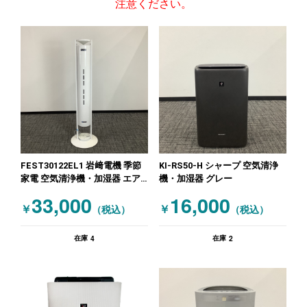
注意ください。
FEST30122EL1 岩﨑電機 季節
KI-RS50-H シャープ 空気清浄
家電 空気清浄機・加湿器 エア
機・加湿器 グレー
ーリア 30W タイプ ホワイト
33,000
16,000
￥
￥
（税込）
（税込）
4
2
在庫
在庫