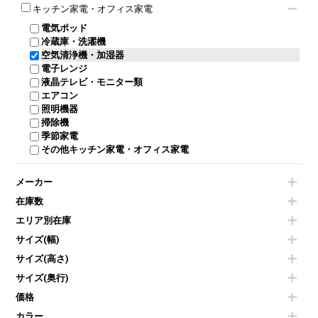
ロッカーその他
モールドチェア
防音パネル
スクリーン
ホワイトボードその他
キッチン家電・オフィス家電
会議テーブルその他
ダイニングチェア
個室ブース
液晶モニター・ディスプレイ
電気ポッド
ダイニングテーブル
耐火金庫
プリンター・コピー機
冷蔵庫・洗濯機
カウンターテーブル
コートハンガー・ポールハンガー
その他OA機器
空気清浄機・加湿器
センターテーブル・サイドテーブル
傘立て
電子レンジ
カフェテーブル
食器棚・キッチンキャビネット
液晶テレビ・モニター類
ベンチ・スツール
カタログスタンド
エアコン
ソファ
オフィスアクセサリーその他
照明機器
シェルフ
掃除機
ダストボックス（ゴミ箱）
季節家電
インテリア家具その他
その他キッチン家電・オフィス家電
メーカー
在庫数
エリア別在庫
サイズ(幅)
サイズ(高さ)
サイズ(奥行)
価格
カラー