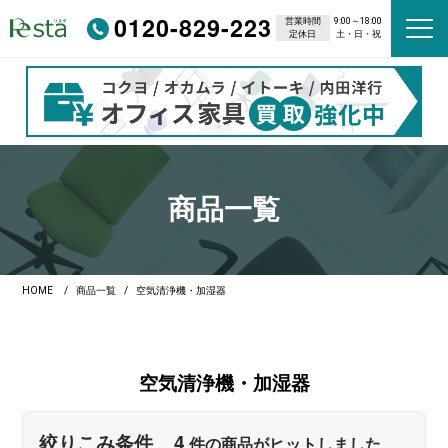
0120-829-223
営業時間
9:00～18:00
定休日
土・日・祝
商品一覧
HOME
商品一覧
空気清浄機・加湿器
空気清浄機・
加湿器
4
絞りこみ条件
件の商品がヒットしました