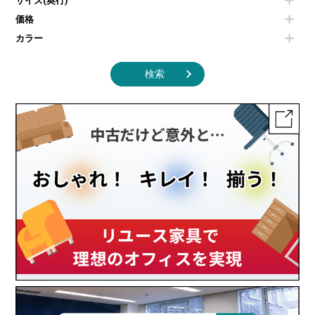
サイズ(奥行)
季節家電
インテリア家具その他
その他キッチン家電・オフィス家電
価格
カラー
検索