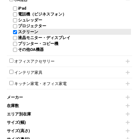
ダイヤル錠ロッカー
ラテラル書庫
自立タイプパーテーション
受付カウンターその他
シェルチェア
会議テーブルW1500～
ボタン錠ロッカー
iPad
パーテーションその他
ミーティングチェアその他
会議テーブルW1800～
ダイヤル錠ロッカー
電話機（ビジネスフォン）
脚付ホワイトボード
折りたたみ会議テーブル
シューズロッカー・下駄箱
シュレッダー
壁掛けホワイトボード
平行スタックテーブル
ワードローブ・クローゼット
プロジェクター
スケジュールボード・行動予定表
ハイテーブル
ロッカーその他
スクリーン
ホワイトボードその他
会議テーブルその他
液晶モニター・ディスプレイ
プリンター・コピー機
その他OA機器
オフィスアクセサリー
チェア用台車
インテリア家具
演台・講演台・演説台
モールドチェア
防音パネル
キッチン家電・オフィス家電
ダイニングチェア
個室ブース
電気ポッド
ダイニングテーブル
耐火金庫
メーカー
冷蔵庫・洗濯機
カウンターテーブル
コートハンガー・ポールハンガー
空気清浄機・加湿器
センターテーブル・サイドテーブル
傘立て
在庫数
電子レンジ
カフェテーブル
食器棚・キッチンキャビネット
エリア別在庫
液晶テレビ・モニター類
ベンチ・スツール
カタログスタンド
エアコン
ソファ
サイズ(幅)
オフィスアクセサリーその他
照明機器
シェルフ
サイズ(高さ)
掃除機
ダストボックス（ゴミ箱）