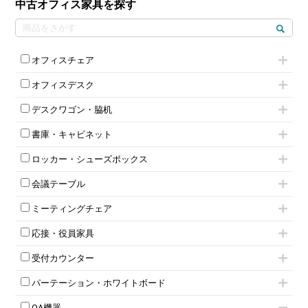
中古オフィス家具を探す
オフィスチェア
肘付きチェア
オフィスデスク
肘無しチェア
片袖机
役員チェア
デスクワゴン・脇机
フリーアドレスデスク（ベンチデスク）
高級チェア（多機能チェア）
インワゴン2段
昇降デスク
オフィスチェアその他
書庫・キャビネット
インワゴン3段
オフィスデスクその他
ハイキャビネット
脇机
両袖机
ロッカー・シューズボックス
ローキャビネット
ワゴンその他
平机・平デスク
1人用ロッカー
両開きキャビネット
会議テーブル
2人用ロッカー
スチールキャビネット
ミーティングテーブル
3人用ロッカー
上下連結キャビネット
ミーティングチェア
スタッキングテーブル
4人用ロッカー
整理ケース（ペーパーケース）
キャスター付きミーティングチェア
ネスティングテーブル
5人用ロッカー
軽量ラック（スチールラック）
応接・役員家具
スタッキングミーティングチェア
幕板付テーブル
6人用ロッカー
メタルラック
応接セット
テーブル付きミーティングチェア
カウンターテーブル
8人用ロッカー
収納家具その他
受付カウンター
応接ソファ
ネスティングミーティングチェア
キャスター 付きテーブル
パーソナルロッカー
オープン書庫
ハイカウンター
応接チェア
折りたたみミーティングチェア
T字脚テーブル
多人数ロッカー
パーテーション・ホワイトボード
両開書庫
ローカウンター
応接テーブル
丸椅子
大型会議テーブル
シリンダー錠ロッカー
引き違い書庫
パーテーション
ラウンジカウンター
応接・役員家具その他
ハイチェア
会議テーブルW1200～
OA機器