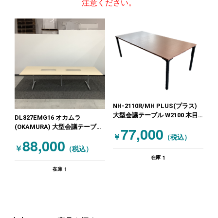
注意ください。
NH-2110R/MH PLUS(プラス)
大型会議テーブル W2100 木目
DL827EMG16 オカムラ
（ブラウン）
(OKAMURA) 大型会議テーブル
77,000
木目（ナチュラル）
￥
（税込）
88,000
￥
（税込）
1
在庫
1
在庫