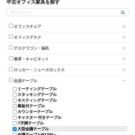
中古オフィス家具を探す
オフィスチェア
肘付きチェア
オフィスデスク
肘無しチェア
片袖机
役員チェア
デスクワゴン・脇机
フリーアドレスデスク（ベンチデスク）
高級チェア（多機能チェア）
インワゴン2段
昇降デスク
オフィスチェアその他
書庫・キャビネット
インワゴン3段
オフィスデスクその他
ハイキャビネット
脇机
両袖机
ロッカー・シューズボックス
ローキャビネット
ワゴンその他
平机・平デスク
1人用ロッカー
両開きキャビネット
会議テーブル
2人用ロッカー
スチールキャビネット
ミーティングテーブル
3人用ロッカー
上下連結キャビネット
スタッキングテーブル
4人用ロッカー
整理ケース（ペーパーケース）
ネスティングテーブル
5人用ロッカー
軽量ラック（スチールラック）
幕板付テーブル
6人用ロッカー
メタルラック
カウンターテーブル
8人用ロッカー
収納家具その他
キャスター 付きテーブル
パーソナルロッカー
オープン書庫
T字脚テーブル
多人数ロッカー
両開書庫
大型会議テーブル
シリンダー錠ロッカー
引き違い書庫
会議テーブルW1200～