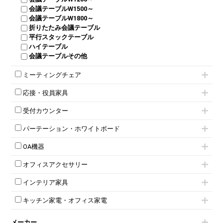
ダイヤル錠ロッカー
ラテラル書庫
会議テーブルW1500～
ボタン錠ロッカー
会議テーブルW1800～
ダイヤル錠ロッカー
折りたたみ会議テーブル
シューズロッカー・下駄箱
平行スタックテーブル
ワードローブ・クローゼット
ハイテーブル
ロッカーその他
会議テーブルその他
ミーティングチェア
キャスター付きミーティングチェア
応接・役員家具
スタッキングミーティングチェア
応接セット
テーブル付きミーティングチェア
受付カウンター
応接ソファ
ネスティングミーティングチェア
ハイカウンター
応接チェア
折りたたみミーティングチェア
パーテーション・ホワイトボード
ローカウンター
応接テーブル
丸椅子
パーテーション
ラウンジカウンター
応接・役員家具その他
ハイチェア
OA機器
自立タイプパーテーション
受付カウンターその他
シェルチェア
iPad
パーテーションその他
ミーティングチェアその他
オフィスアクセサリー
電話機（ビジネスフォン）
脚付ホワイトボード
チェア用台車
シュレッダー
壁掛けホワイトボード
インテリア家具
演台・講演台・演説台
プロジェクター
スケジュールボード・行動予定表
モールドチェア
防音パネル
スクリーン
ホワイトボードその他
キッチン家電・オフィス家電
ダイニングチェア
個室ブース
液晶モニター・ディスプレイ
電気ポッド
ダイニングテーブル
耐火金庫
プリンター・コピー機
メーカー