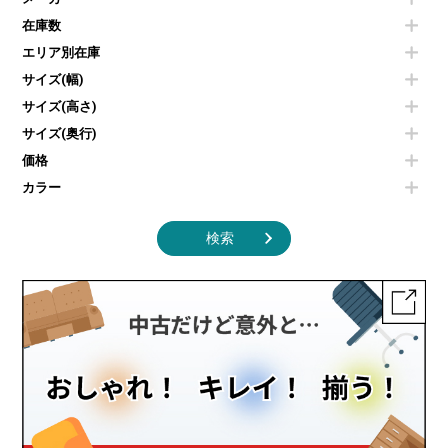
冷蔵庫・洗濯機
カウンターテーブル
コートハンガー・ポールハンガー
その他OA機器
空気清浄機・加湿器
センターテーブル・サイドテーブル
傘立て
在庫数
電子レンジ
カフェテーブル
食器棚・キッチンキャビネット
エリア別在庫
液晶テレビ・モニター類
ベンチ・スツール
カタログスタンド
エアコン
ソファ
サイズ(幅)
オフィスアクセサリーその他
照明機器
シェルフ
サイズ(高さ)
掃除機
ダストボックス（ゴミ箱）
サイズ(奥行)
季節家電
インテリア家具その他
その他キッチン家電・オフィス家電
価格
カラー
検索