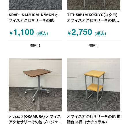
SDVP-IS143HSM1N*MGN オ
TTT-50P1M KOKUYO(コクヨ)
フィスアクセサリーその他
オフィスアクセサリーその他 電
話台 グレー 木目（ナチュラ
1,100
2,750
ル）
￥
￥
（税込）
（税込）
15
1
在庫
在庫
オカムラ(OKAMURA) オフィス
オフィスアクセサリーその他 電
アクセサリーその他 プロジェク
話台 木目（ナチュラル）
ター台 木目（ブラウン）