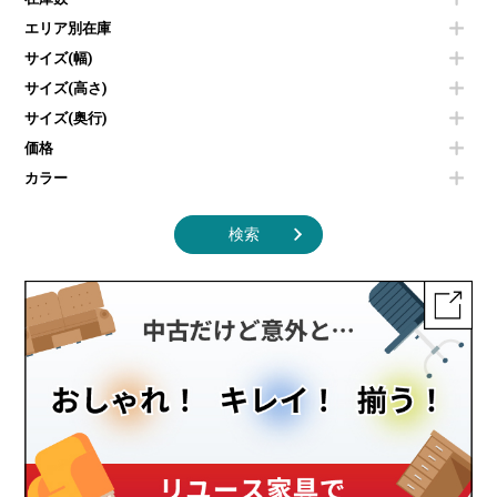
電子レンジ
カフェテーブル
エリア別在庫
液晶テレビ・モニター類
ベンチ・スツール
エアコン
ソファ
サイズ(幅)
照明機器
シェルフ
サイズ(高さ)
掃除機
ダストボックス（ゴミ箱）
サイズ(奥行)
季節家電
インテリア家具その他
その他キッチン家電・オフィス家電
価格
カラー
検索