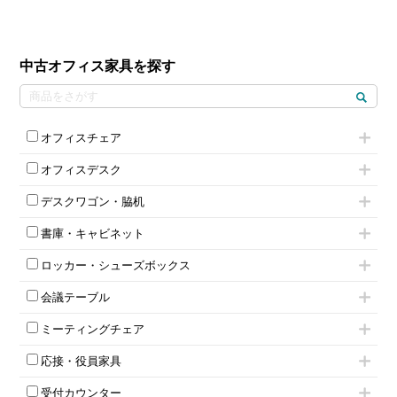
中古オフィス家具を探す
オフィスチェア
肘付きチェア
オフィスデスク
肘無しチェア
片袖机
役員チェア
デスクワゴン・脇机
フリーアドレスデスク（ベンチデスク）
高級チェア（多機能チェア）
インワゴン2段
昇降デスク
オフィスチェアその他
書庫・キャビネット
インワゴン3段
オフィスデスクその他
ハイキャビネット
脇机
両袖机
ロッカー・シューズボックス
ローキャビネット
ワゴンその他
平机・平デスク
1人用ロッカー
両開きキャビネット
会議テーブル
2人用ロッカー
スチールキャビネット
ミーティングテーブル
3人用ロッカー
上下連結キャビネット
ミーティングチェア
スタッキングテーブル
4人用ロッカー
整理ケース（ペーパーケース）
キャスター付きミーティングチェア
ネスティングテーブル
5人用ロッカー
軽量ラック（スチールラック）
応接・役員家具
スタッキングミーティングチェア
幕板付テーブル
6人用ロッカー
メタルラック
応接セット
テーブル付きミーティングチェア
カウンターテーブル
8人用ロッカー
収納家具その他
受付カウンター