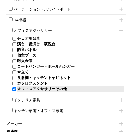
応接ソファ
ネスティングミーティングチェア
キャスター 付きテーブル
パーソナルロッカー
オープン書庫
ハイカウンター
応接チェア
折りたたみミーティングチェア
T字脚テーブル
多人数ロッカー
パーテーション・ホワイトボード
両開書庫
ローカウンター
応接テーブル
丸椅子
大型会議テーブル
シリンダー錠ロッカー
引き違い書庫
パーテーション
ラウンジカウンター
応接・役員家具その他
ハイチェア
会議テーブルW1200～
OA機器
ダイヤル錠ロッカー
ラテラル書庫
自立タイプパーテーション
受付カウンターその他
シェルチェア
会議テーブルW1500～
ボタン錠ロッカー
iPad
パーテーションその他
ミーティングチェアその他
オフィスアクセサリー
会議テーブルW1800～
ダイヤル錠ロッカー
電話機（ビジネスフォン）
脚付ホワイトボード
折りたたみ会議テーブル
シューズロッカー・下駄箱
チェア用台車
シュレッダー
壁掛けホワイトボード
平行スタックテーブル
ワードローブ・クローゼット
演台・講演台・演説台
プロジェクター
スケジュールボード・行動予定表
ハイテーブル
ロッカーその他
防音パネル
スクリーン
ホワイトボードその他
会議テーブルその他
個室ブース
液晶モニター・ディスプレイ
耐火金庫
プリンター・コピー機
コートハンガー・ポールハンガー
その他OA機器
傘立て
食器棚・キッチンキャビネット
カタログスタンド
オフィスアクセサリーその他
インテリア家具
モールドチェア
キッチン家電・オフィス家電
ダイニングチェア
電気ポッド
ダイニングテーブル
メーカー
冷蔵庫・洗濯機
カウンターテーブル
空気清浄機・加湿器
センターテーブル・サイドテーブル
在庫数