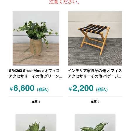
注意ください。
GR4263 GreenMode オフィス
インテリア家具その他 オフィス
アクセサリーその他 グリーン
アクセサリーその他 バゲージラ
木目（ナチュラル）
ック 木目（ナチュラル）
6,600
2,200
￥
￥
（税込）
（税込）
4
2
在庫
在庫