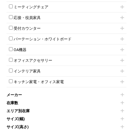
ミーティングテーブル
3人用ロッカー
上下連結キャビネット
ミーティングチェア
スタッキングテーブル
4人用ロッカー
整理ケース（ペーパーケース）
キャスター付きミーティングチェア
ネスティングテーブル
5人用ロッカー
軽量ラック（スチールラック）
応接・役員家具
スタッキングミーティングチェア
幕板付テーブル
6人用ロッカー
メタルラック
応接セット
テーブル付きミーティングチェア
カウンターテーブル
8人用ロッカー
収納家具その他
受付カウンター
応接ソファ
ネスティングミーティングチェア
キャスター 付きテーブル
パーソナルロッカー
オープン書庫
ハイカウンター
応接チェア
折りたたみミーティングチェア
T字脚テーブル
多人数ロッカー
パーテーション・ホワイトボード
両開書庫
ローカウンター
応接テーブル
丸椅子
大型会議テーブル
シリンダー錠ロッカー
引き違い書庫
パーテーション
ラウンジカウンター
応接・役員家具その他
ハイチェア
会議テーブルW1200～
OA機器
ダイヤル錠ロッカー
ラテラル書庫
自立タイプパーテーション
受付カウンターその他
シェルチェア
会議テーブルW1500～
ボタン錠ロッカー
iPad
パーテーションその他
ミーティングチェアその他
オフィスアクセサリー
会議テーブルW1800～
ダイヤル錠ロッカー
電話機（ビジネスフォン）
脚付ホワイトボード
折りたたみ会議テーブル
シューズロッカー・下駄箱
チェア用台車
シュレッダー
壁掛けホワイトボード
インテリア家具
平行スタックテーブル
ワードローブ・クローゼット
演台・講演台・演説台
プロジェクター
スケジュールボード・行動予定表
ハイテーブル
ロッカーその他
モールドチェア
防音パネル
スクリーン
ホワイトボードその他
キッチン家電・オフィス家電
会議テーブルその他
ダイニングチェア
個室ブース
液晶モニター・ディスプレイ
電気ポッド
ダイニングテーブル
耐火金庫
プリンター・コピー機
メーカー
冷蔵庫・洗濯機
カウンターテーブル
コートハンガー・ポールハンガー
その他OA機器
空気清浄機・加湿器
センターテーブル・サイドテーブル
傘立て
在庫数
電子レンジ
カフェテーブル
食器棚・キッチンキャビネット
エリア別在庫
液晶テレビ・モニター類
ベンチ・スツール
カタログスタンド
エアコン
ソファ
サイズ(幅)
オフィスアクセサリーその他
照明機器
シェルフ
サイズ(高さ)
掃除機
ダストボックス（ゴミ箱）