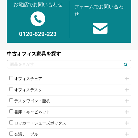
お電話でお問い合わせ
フォームでお問い合わ
せ
0120-829-223
中古オフィス家具を探す
オフィスチェア
肘付きチェア
オフィスデスク
肘無しチェア
片袖机
役員チェア
デスクワゴン・脇机
フリーアドレスデスク（ベンチデスク）
高級チェア（多機能チェア）
インワゴン2段
昇降デスク
オフィスチェアその他
書庫・キャビネット
インワゴン3段
オフィスデスクその他
ハイキャビネット
脇机
両袖机
ロッカー・シューズボックス
ローキャビネット
ワゴンその他
平机・平デスク
1人用ロッカー
両開きキャビネット
会議テーブル
2人用ロッカー
スチールキャビネット