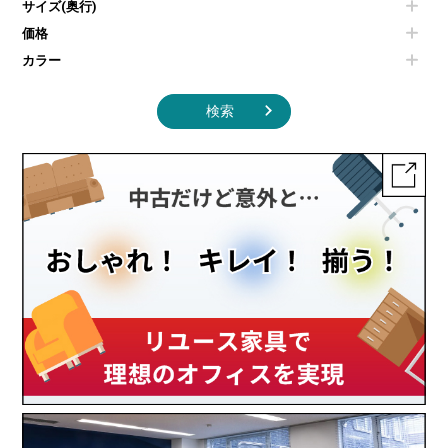
サイズ(奥行)
季節家電
インテリア家具その他
その他キッチン家電・オフィス家電
価格
カラー
検索