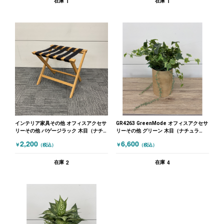
1
1
在庫
在庫
インテリア家具その他 オフィスアクセサ
GR4263 GreenMode オフィスアクセサ
リーその他 バゲージラック 木目（ナチ
リーその他 グリーン 木目（ナチュラ
ュラル）
ル）
2,200
6,600
￥
￥
（税込）
（税込）
2
4
在庫
在庫