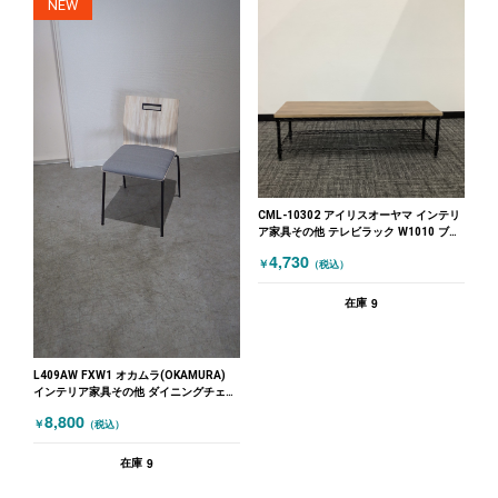
NEW
CML-10302 アイリスオーヤマ インテリ
ア家具その他 テレビラック W1010 ブラ
ック 木目（ブラウン）
4,730
￥
（税込）
9
在庫
L409AW FXW1 オカムラ(OKAMURA)
インテリア家具その他 ダイニングチェア
オカムラ(OKAMURA) ミーティングチェ
8,800
￥
（税込）
ア グレー 木目（ナチュラル）
9
在庫