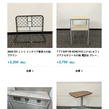
2600159 ニトリ インテリア家具その他
TTT-50P1M KOKUYO(コクヨ) オフィ
ブラウン
スアクセサリーその他 電話台 グレー 木
目（ナチュラル）
2,200
2,750
￥
￥
（税込）
（税込）
1
1
在庫
在庫