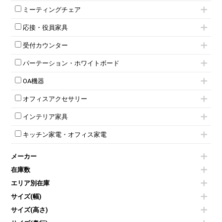
ミーティングテーブル
3人用ロッカー
上下連結キャビネット
ミーティングチェア
スタッキングテーブル
4人用ロッカー
整理ケース（ペーパーケース）
キャスター付きミーティングチェア
ネスティングテーブル
5人用ロッカー
軽量ラック（スチールラック）
応接・役員家具
スタッキングミーティングチェア
幕板付テーブル
6人用ロッカー
メタルラック
応接セット
テーブル付きミーティングチェア
カウンターテーブル
8人用ロッカー
収納家具その他
受付カウンター
応接ソファ
ネスティングミーティングチェア
キャスター 付きテーブル
パーソナルロッカー
オープン書庫
ハイカウンター
応接チェア
折りたたみミーティングチェア
T字脚テーブル
多人数ロッカー
パーテーション・ホワイトボード
両開書庫
ローカウンター
応接テーブル
丸椅子
大型会議テーブル
シリンダー錠ロッカー
引き違い書庫
パーテーション
ラウンジカウンター
応接・役員家具その他
ハイチェア
会議テーブルW1200～
OA機器
ダイヤル錠ロッカー
ラテラル書庫
自立タイプパーテーション
受付カウンターその他
シェルチェア
会議テーブルW1500～
ボタン錠ロッカー
iPad
パーテーションその他
ミーティングチェアその他
オフィスアクセサリー
会議テーブルW1800～
ダイヤル錠ロッカー
電話機（ビジネスフォン）
脚付ホワイトボード
折りたたみ会議テーブル
シューズロッカー・下駄箱
チェア用台車
シュレッダー
壁掛けホワイトボード
インテリア家具
平行スタックテーブル
ワードローブ・クローゼット
演台・講演台・演説台
プロジェクター
スケジュールボード・行動予定表
ハイテーブル
ロッカーその他
モールドチェア
防音パネル
スクリーン
ホワイトボードその他
キッチン家電・オフィス家電
会議テーブルその他
ダイニングチェア
個室ブース
液晶モニター・ディスプレイ
電気ポッド
ダイニングテーブル
耐火金庫
プリンター・コピー機
メーカー
冷蔵庫・洗濯機
カウンターテーブル
コートハンガー・ポールハンガー
その他OA機器
空気清浄機・加湿器
センターテーブル・サイドテーブル
傘立て
在庫数
電子レンジ
カフェテーブル
食器棚・キッチンキャビネット
エリア別在庫
液晶テレビ・モニター類
ベンチ・スツール
カタログスタンド
エアコン
ソファ
サイズ(幅)
オフィスアクセサリーその他
照明機器
シェルフ
サイズ(高さ)
掃除機
ダストボックス（ゴミ箱）