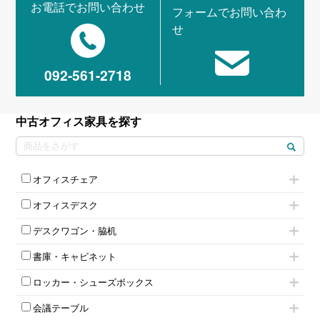
お電話でお問い合わせ
フォームでお問い合わ
せ
092-561-2718
中古オフィス家具を探す
オフィスチェア
肘付きチェア
オフィスデスク
肘無しチェア
片袖机
役員チェア
デスクワゴン・脇机
フリーアドレスデスク（ベンチデスク）
高級チェア（多機能チェア）
インワゴン2段
昇降デスク
オフィスチェアその他
書庫・キャビネット
インワゴン3段
オフィスデスクその他
ハイキャビネット
脇机
両袖机
ロッカー・シューズボックス
ローキャビネット
ワゴンその他
平机・平デスク
1人用ロッカー
両開きキャビネット
会議テーブル
2人用ロッカー
スチールキャビネット