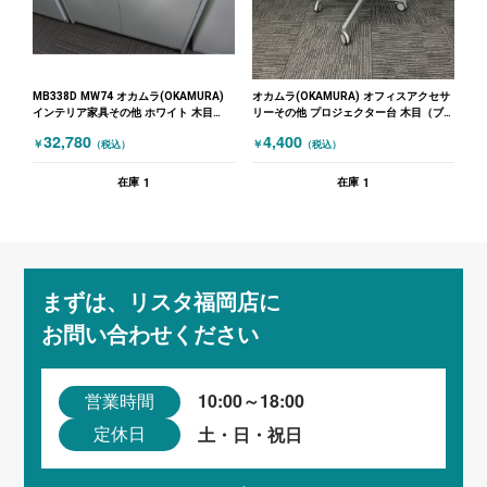
MB338D MW74 オカムラ(OKAMURA)
オカムラ(OKAMURA) オフィスアクセサ
インテリア家具その他 ホワイト 木目
リーその他 プロジェクター台 木目（ブ
（ナチュラル）
ラウン）
32,780
4,400
￥
￥
（税込）
（税込）
1
1
在庫
在庫
まずは、リスタ福岡店に
お問い合わせください
10:00～18:00
営業時間
土・日・祝日
定休日