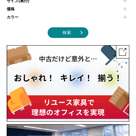
サイズ(奥行)
季節家電
インテリア家具その他
その他キッチン家電・オフィス家電
価格
カラー
検索