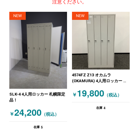
注意ください。
NEW
NEW
4574FZ Z13 オカムラ
(OKAMURA) 4人用ロッカー ニ
ューグレー
19,800
SLK-4 4人用ロッカー 札幌限定
￥
（税込）
品！
4
24,200
在庫
￥
（税込）
5
在庫