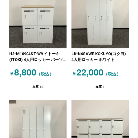
H2-M10904ST-W9 イトーキ
LK-N4SAWE KOKUYO(コクヨ)
(ITOKI) 4人用ロッカー パーソ
4人用ロッカー ホワイト
ナルロッカー ホワイト 木目
8,800
22,000
（ナチュラル）
￥
￥
（税込）
（税込）
10
1
在庫
在庫