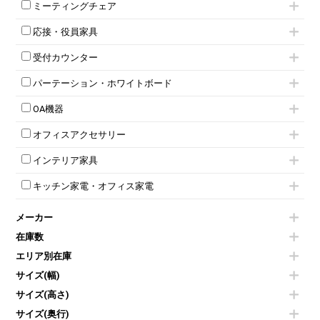
ミーティングチェア
スタッキングテーブル
キャスター付きミーティングチェア
ネスティングテーブル
応接・役員家具
スタッキングミーティングチェア
幕板付テーブル
応接セット
テーブル付きミーティングチェア
カウンターテーブル
受付カウンター
応接ソファ
ネスティングミーティングチェア
キャスター 付きテーブル
ハイカウンター
応接チェア
折りたたみミーティングチェア
T字脚テーブル
パーテーション・ホワイトボード
ローカウンター
応接テーブル
丸椅子
大型会議テーブル
パーテーション
ラウンジカウンター
応接・役員家具その他
ハイチェア
会議テーブルW1200～
OA機器
自立タイプパーテーション
受付カウンターその他
シェルチェア
会議テーブルW1500～
iPad
パーテーションその他
ミーティングチェアその他
オフィスアクセサリー
会議テーブルW1800～
電話機（ビジネスフォン）
脚付ホワイトボード
折りたたみ会議テーブル
チェア用台車
シュレッダー
壁掛けホワイトボード
インテリア家具
平行スタックテーブル
演台・講演台・演説台
プロジェクター
スケジュールボード・行動予定表
ハイテーブル
モールドチェア
防音パネル
スクリーン
ホワイトボードその他
キッチン家電・オフィス家電
会議テーブルその他
ダイニングチェア
個室ブース
液晶モニター・ディスプレイ
電気ポッド
ダイニングテーブル
耐火金庫
プリンター・コピー機
メーカー
冷蔵庫・洗濯機
カウンターテーブル
コートハンガー・ポールハンガー
その他OA機器
空気清浄機・加湿器
センターテーブル・サイドテーブル
傘立て
在庫数
電子レンジ
カフェテーブル
食器棚・キッチンキャビネット
エリア別在庫
液晶テレビ・モニター類
ベンチ・スツール
カタログスタンド
エアコン
ソファ
サイズ(幅)
オフィスアクセサリーその他
照明機器
シェルフ
サイズ(高さ)
掃除機
ダストボックス（ゴミ箱）
サイズ(奥行)
季節家電
インテリア家具その他