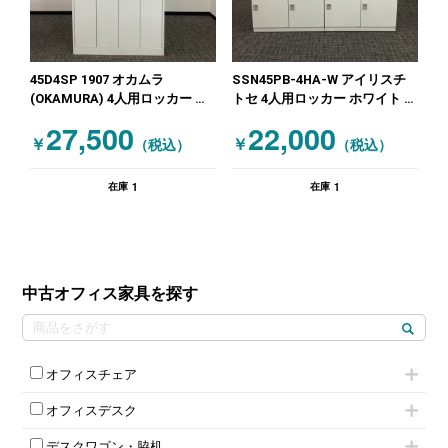
45D4SP 1907 オカムラ
SSN45PB-4HA-W アイリスチ
(OKAMURA) 4人用ロッカー ダ
トセ 4人用ロッカー ホワイト 木
イヤル錠 ホワイト
目（ナチュラル）
27,500
22,000
￥
￥
（税込）
（税込）
1
1
在庫
在庫
中古オフィス家具を探す
オフィスチェア
肘付きチェア
オフィスデスク
肘無しチェア
片袖机
役員チェア
デスクワゴン・脇机