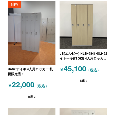
NEW
LB(エルビー) HLB-9841HS2-92
イトーキ(ITOKI) 4人用ロッカー
シリンダー錠ロッカー 木目（ナ
45,100
チュラル）
H602 ナイキ 4人用ロッカー 札
￥
（税込）
幌限定品！
2
22,000
在庫
￥
（税込）
2
在庫