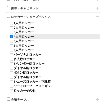
フリーアドレスデスク（ベンチデスク）
高級チェア（多機能チェア）
インワゴン2段
昇降デスク
オフィスチェアその他
書庫・キャビネット
インワゴン3段
オフィスデスクその他
ハイキャビネット
脇机
両袖机
ロッカー・シューズボックス
ローキャビネット
ワゴンその他
平机・平デスク
1人用ロッカー
両開きキャビネット
2人用ロッカー
スチールキャビネット
3人用ロッカー
上下連結キャビネット
4人用ロッカー
整理ケース（ペーパーケース）
5人用ロッカー
軽量ラック（スチールラック）
6人用ロッカー
メタルラック
8人用ロッカー
収納家具その他
パーソナルロッカー
オープン書庫
多人数ロッカー
両開書庫
シリンダー錠ロッカー
引き違い書庫
ダイヤル錠ロッカー
ラテラル書庫
ボタン錠ロッカー
ダイヤル錠ロッカー
シューズロッカー・下駄箱
ワードローブ・クローゼット
ロッカーその他
会議テーブル
ミーティングテーブル