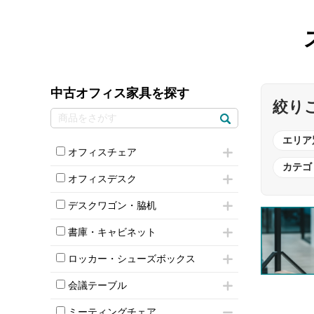
中古オフィス家具を探す
絞り
エリア
オフィスチェア
カテゴ
肘付きチェア
オフィスデスク
肘無しチェア
片袖机
役員チェア
デスクワゴン・脇机
フリーアドレスデスク（ベンチデスク）
高級チェア（多機能チェア）
インワゴン2段
昇降デスク
オフィスチェアその他
書庫・キャビネット
インワゴン3段
オフィスデスクその他
ハイキャビネット
脇机
両袖机
ロッカー・シューズボックス
ローキャビネット
ワゴンその他
平机・平デスク
1人用ロッカー
両開きキャビネット
会議テーブル
2人用ロッカー
スチールキャビネット
ミーティングテーブル
3人用ロッカー
上下連結キャビネット
ミーティングチェア