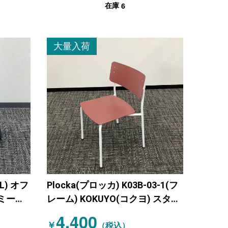
6
在庫
大量入荷
L) オフ
Plocka(プロッカ) K03B-03-1(フ
ミーテ
レーム) KOKUYO(コクヨ) スタッ
キングミーティングチェア レッ
4,400
￥
ド
（税込）