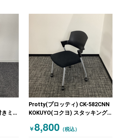
Protty(プロッティ) CK-582CNN
ー付きミー
KOKUYO(コクヨ) スタッキング
ングミ
ミーティングチェア ブラック
8,800
￥
 木目
（税込）