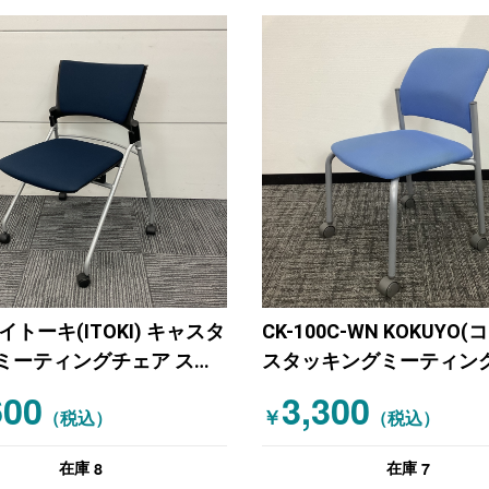
イトーキ(ITOKI) キャスタ
CK-100C-WN KOKUYO(
ミーティングチェア スタ
スタッキングミーティン
グミーティングチェア マ
ア ブルー
600
3,300
￥
ネイビー
（税込）
（税込）
8
7
在庫
在庫