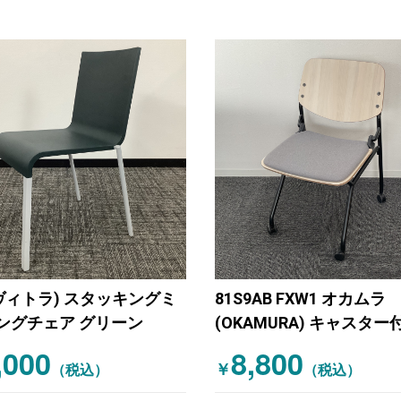
a(ヴィトラ) スタッキングミ
81S9AB FXW1 オカムラ
ングチェア グリーン
(OKAMURA) キャスタ
ティングチェア スタッキ
,000
8,800
￥
（税込）
ーティングチェア グレー
（税込）
（ナチュラル）