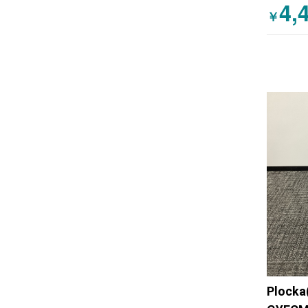
4,
￥
Plock