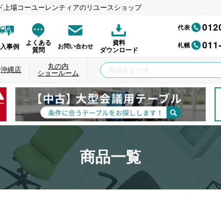
ド上場コーユーレンティアのリユースショップ
012
代表
011
よくある
資料
札幌
納入事例
お問い合わせ
質問
ダウンロード
丸の内
沖縄店
ショールーム
商品一覧