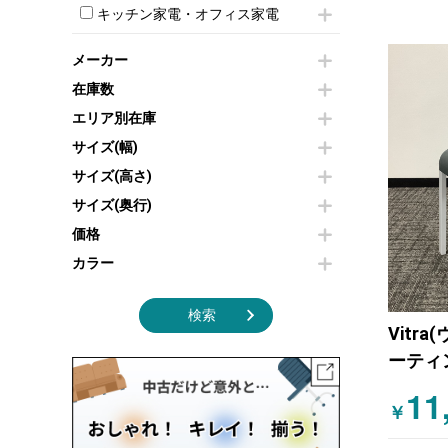
モールドチェア
防音パネル
スクリーン
キッチン家電・オフィス家電
ホワイトボードその他
ダイニングチェア
個室ブース
液晶モニター・ディスプレイ
電気ポッド
ダイニングテーブル
耐火金庫
プリンター・コピー機
メーカー
冷蔵庫・洗濯機
カウンターテーブル
コートハンガー・ポールハンガー
その他OA機器
空気清浄機・加湿器
在庫数
センターテーブル・サイドテーブル
傘立て
電子レンジ
カフェテーブル
食器棚・キッチンキャビネット
エリア別在庫
液晶テレビ・モニター類
ベンチ・スツール
カタログスタンド
サイズ(幅)
エアコン
ソファ
オフィスアクセサリーその他
照明機器
シェルフ
サイズ(高さ)
掃除機
ダストボックス（ゴミ箱）
サイズ(奥行)
季節家電
インテリア家具その他
その他キッチン家電・オフィス家電
価格
カラー
検索
Vitr
ーティ
11
￥