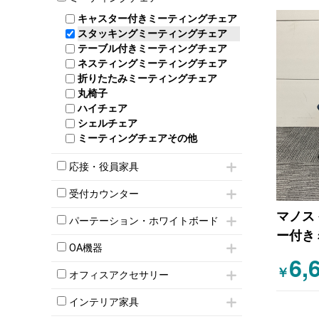
スタッキングテーブル
4人用ロッカー
整理ケース（ペーパーケース）
キャスター付きミーティングチェア
ネスティングテーブル
5人用ロッカー
軽量ラック（スチールラック）
スタッキングミーティングチェア
幕板付テーブル
6人用ロッカー
メタルラック
テーブル付きミーティングチェア
カウンターテーブル
8人用ロッカー
収納家具その他
ネスティングミーティングチェア
キャスター 付きテーブル
パーソナルロッカー
オープン書庫
折りたたみミーティングチェア
T字脚テーブル
多人数ロッカー
両開書庫
丸椅子
大型会議テーブル
シリンダー錠ロッカー
引き違い書庫
ハイチェア
会議テーブルW1200～
ダイヤル錠ロッカー
ラテラル書庫
シェルチェア
会議テーブルW1500～
ボタン錠ロッカー
ミーティングチェアその他
会議テーブルW1800～
ダイヤル錠ロッカー
折りたたみ会議テーブル
シューズロッカー・下駄箱
応接・役員家具
平行スタックテーブル
ワードローブ・クローゼット
ハイテーブル
応接セット
ロッカーその他
受付カウンター
会議テーブルその他
応接ソファ
マノス 
ハイカウンター
応接チェア
パーテーション・ホワイトボード
ローカウンター
応接テーブル
ー付き
パーテーション
ラウンジカウンター
応接・役員家具その他
OA機器
ッキン
自立タイプパーテーション
6,
受付カウンターその他
iPad
￥
パーテーションその他
ノス 
オフィスアクセサリー
電話機（ビジネスフォン）
脚付ホワイトボード
チェア用台車
シュレッダー
壁掛けホワイトボード
インテリア家具
演台・講演台・演説台
プロジェクター
スケジュールボード・行動予定表