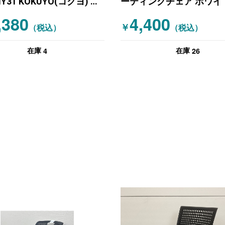
Y31 KOKUYO(コクヨ) ス
ーティングチェア ホワイ
ングミーティングチェア
,380
4,400
￥
ングチェア グレー
（税込）
（税込）
4
26
在庫
在庫