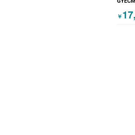
GYECM
タッキ
17
￥
ダイニ