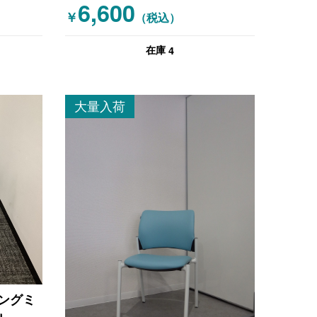
6,600
￥
（税込）
4
在庫
大量入荷
キングミ