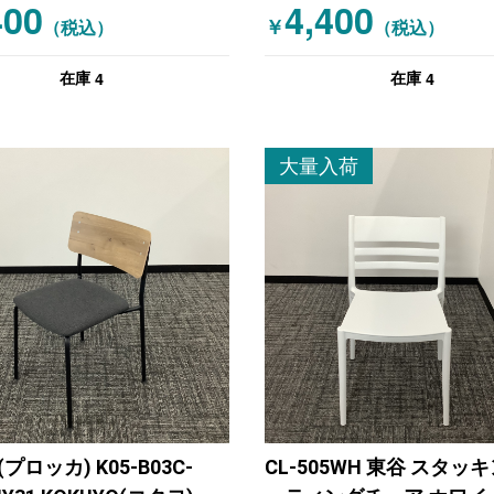
400
4,400
￥
（税込）
レッド
（税込）
4
4
在庫
在庫
大量入荷
a(プロッカ) K05-B03C-
CL-505WH 東谷 スタッ