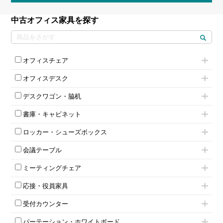
中古オフィス家具を探す
オフィスチェア
肘付きチェア
オフィスデスク
肘無しチェア
片袖机
役員チェア
デスクワゴン・脇机
フリーアドレスデスク（ベンチデスク）
高級チェア（多機能チェア）
インワゴン2段
昇降デスク
オフィスチェアその他
書庫・キャビネット
インワゴン3段
オフィスデスクその他
ハイキャビネット
脇机
両袖机
ロッカー・シューズボックス
ローキャビネット
ワゴンその他
平机・平デスク
1人用ロッカー
両開きキャビネット
会議テーブル
2人用ロッカー
スチールキャビネット
ミーティングテーブル
3人用ロッカー
上下連結キャビネット
ミーティングチェア
スタッキングテーブル
4人用ロッカー
整理ケース（ペーパーケース）
キャスター付きミーティングチェア
ネスティングテーブル
5人用ロッカー
軽量ラック（スチールラック）
応接・役員家具
スタッキングミーティングチェア
幕板付テーブル
6人用ロッカー
メタルラック
応接セット
テーブル付きミーティングチェア
カウンターテーブル
8人用ロッカー
収納家具その他
受付カウンター
応接ソファ
ネスティングミーティングチェア
キャスター 付きテーブル
パーソナルロッカー
オープン書庫
ハイカウンター
応接チェア
折りたたみミーティングチェア
T字脚テーブル
多人数ロッカー
パーテーション・ホワイトボード
両開書庫