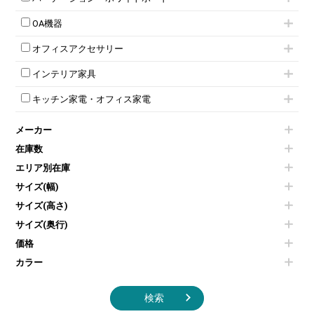
ローカウンター
応接テーブル
丸椅子
大型会議テーブル
シリンダー錠ロッカー
引き違い書庫
パーテーション
ラウンジカウンター
応接・役員家具その他
ハイチェア
会議テーブルW1200～
OA機器
ダイヤル錠ロッカー
ラテラル書庫
自立タイプパーテーション
受付カウンターその他
シェルチェア
会議テーブルW1500～
ボタン錠ロッカー
iPad
パーテーションその他
ミーティングチェアその他
オフィスアクセサリー
会議テーブルW1800～
ダイヤル錠ロッカー
電話機（ビジネスフォン）
脚付ホワイトボード
折りたたみ会議テーブル
シューズロッカー・下駄箱
チェア用台車
シュレッダー
壁掛けホワイトボード
インテリア家具
平行スタックテーブル
ワードローブ・クローゼット
演台・講演台・演説台
プロジェクター
スケジュールボード・行動予定表
ハイテーブル
ロッカーその他
モールドチェア
防音パネル
スクリーン
ホワイトボードその他
キッチン家電・オフィス家電
会議テーブルその他
ダイニングチェア
個室ブース
液晶モニター・ディスプレイ
電気ポッド
ダイニングテーブル
耐火金庫
プリンター・コピー機
メーカー
冷蔵庫・洗濯機
カウンターテーブル
コートハンガー・ポールハンガー
その他OA機器
空気清浄機・加湿器
センターテーブル・サイドテーブル
傘立て
在庫数
電子レンジ
カフェテーブル
食器棚・キッチンキャビネット
エリア別在庫
液晶テレビ・モニター類
ベンチ・スツール
カタログスタンド
エアコン
ソファ
サイズ(幅)
オフィスアクセサリーその他
照明機器
シェルフ
サイズ(高さ)
掃除機
ダストボックス（ゴミ箱）
サイズ(奥行)
季節家電
インテリア家具その他
その他キッチン家電・オフィス家電
価格
カラー
検索