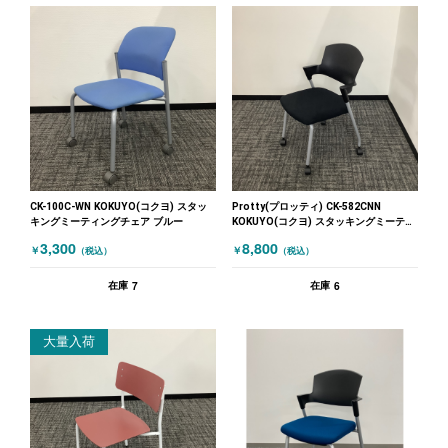
CK-100C-WN KOKUYO(コクヨ) スタッ
Protty(プロッティ) CK-582CNN
キングミーティングチェア ブルー
KOKUYO(コクヨ) スタッキングミーティ
ングチェア ブラック
3,300
8,800
￥
￥
（税込）
（税込）
7
6
在庫
在庫
大量入荷