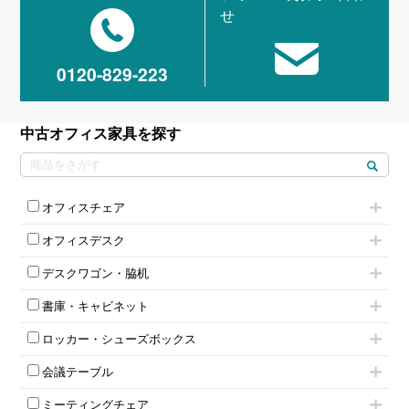
せ
0120-829-223
中古オフィス家具を探す
オフィスチェア
肘付きチェア
オフィスデスク
肘無しチェア
片袖机
役員チェア
デスクワゴン・脇机
フリーアドレスデスク（ベンチデスク）
高級チェア（多機能チェア）
インワゴン2段
昇降デスク
オフィスチェアその他
書庫・キャビネット
インワゴン3段
オフィスデスクその他
ハイキャビネット
脇机
両袖机
ロッカー・シューズボックス
ローキャビネット
ワゴンその他
平机・平デスク
1人用ロッカー
両開きキャビネット
会議テーブル
2人用ロッカー
スチールキャビネット
ミーティングテーブル
3人用ロッカー
上下連結キャビネット
ミーティングチェア