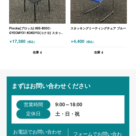
Plocka(プロッカ) K05-B03C-
スタッキングミーティングチェア ブルー
GYECMY31 KOKUYO(コクヨ) スタッキ
ングミーティングチェア ダイニングチェ
17,380
4,400
￥
￥
（税込）
（税込）
ア グレー
4
4
在庫
在庫
まずはお問い合わせください
9:00～18:00
営業時間
土・日・祝
定休日
お電話でお問い合わせ
フォームでお問い合わ