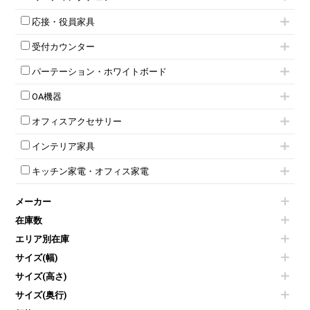
スタッキングテーブル
4人用ロッカー
整理ケース（ペーパーケース）
キャスター付きミーティングチェア
ネスティングテーブル
5人用ロッカー
軽量ラック（スチールラック）
応接・役員家具
スタッキングミーティングチェア
幕板付テーブル
6人用ロッカー
メタルラック
応接セット
テーブル付きミーティングチェア
カウンターテーブル
8人用ロッカー
収納家具その他
受付カウンター
応接ソファ
ネスティングミーティングチェア
キャスター 付きテーブル
パーソナルロッカー
オープン書庫
ハイカウンター
応接チェア
折りたたみミーティングチェア
T字脚テーブル
多人数ロッカー
パーテーション・ホワイトボード
両開書庫
ローカウンター
応接テーブル
丸椅子
大型会議テーブル
シリンダー錠ロッカー
引き違い書庫
パーテーション
ラウンジカウンター
応接・役員家具その他
ハイチェア
会議テーブルW1200～
OA機器
ダイヤル錠ロッカー
ラテラル書庫
自立タイプパーテーション
受付カウンターその他
シェルチェア
会議テーブルW1500～
ボタン錠ロッカー
iPad
パーテーションその他
ミーティングチェアその他
オフィスアクセサリー
会議テーブルW1800～
ダイヤル錠ロッカー
電話機（ビジネスフォン）
脚付ホワイトボード
折りたたみ会議テーブル
シューズロッカー・下駄箱
チェア用台車
シュレッダー
壁掛けホワイトボード
インテリア家具
平行スタックテーブル
ワードローブ・クローゼット
演台・講演台・演説台
プロジェクター
スケジュールボード・行動予定表
ハイテーブル
ロッカーその他
モールドチェア
防音パネル
スクリーン
ホワイトボードその他
キッチン家電・オフィス家電
会議テーブルその他
ダイニングチェア
個室ブース
液晶モニター・ディスプレイ
電気ポッド
ダイニングテーブル
耐火金庫
プリンター・コピー機
メーカー
冷蔵庫・洗濯機
カウンターテーブル
コートハンガー・ポールハンガー
その他OA機器
空気清浄機・加湿器
センターテーブル・サイドテーブル
傘立て
在庫数
電子レンジ
カフェテーブル
食器棚・キッチンキャビネット
エリア別在庫
液晶テレビ・モニター類
ベンチ・スツール
カタログスタンド
エアコン
ソファ
サイズ(幅)
オフィスアクセサリーその他
照明機器
シェルフ
サイズ(高さ)
掃除機
ダストボックス（ゴミ箱）
サイズ(奥行)
季節家電
インテリア家具その他
その他キッチン家電・オフィス家電