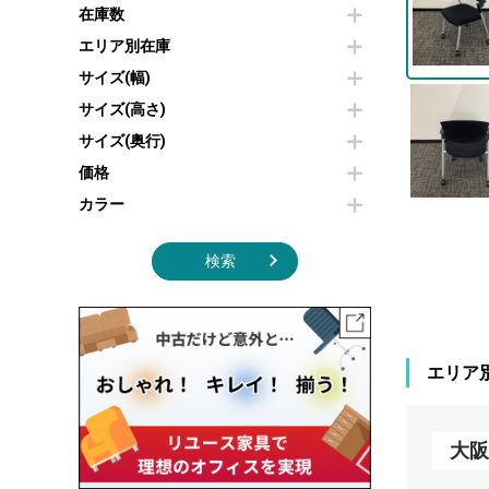
その他OA機器
空気清浄機・加湿器
在庫数
センターテーブル・サイドテーブル
傘立て
電子レンジ
カフェテーブル
食器棚・キッチンキャビネット
エリア別在庫
液晶テレビ・モニター類
ベンチ・スツール
カタログスタンド
サイズ(幅)
エアコン
ソファ
オフィスアクセサリーその他
照明機器
シェルフ
サイズ(高さ)
掃除機
ダストボックス（ゴミ箱）
サイズ(奥行)
季節家電
インテリア家具その他
その他キッチン家電・オフィス家電
価格
カラー
検索
エリア
大阪