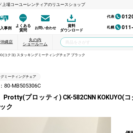
ド上場コーユーレンティアのリユースショップ
012
代表
011
よくある
資料
札幌
納入事例
お問い合わせ
質問
ダウンロード
丸の内
沖縄店
ショールーム
 KOKUYO(コクヨ) スタッキングミーティングチェア ブラック
ングミーティングチェア
0-MB505306C
Protty(プロッティ) CK-582CNN KOK
ラック