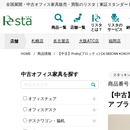
全国展開・中古オフィス家具販売・買取のリスタ｜東証スタンダー
リスタ
リスタの
商品一覧
店舗一覧
とは？
サービス
札幌店
名古屋店
大阪ATC店
福岡店
店舗
HOME
商品情報
【中古】Protty(プロッティ) CK-582CNN
中古オフィス家具を探す
スタッキ
商品番号：8
【中古】
オフィスチェア
ア ブ
肘付きチェア
オフィスデスク
肘無しチェア
片袖机
役員チェア
デスクワゴン・脇机
フリーアドレスデスク（ベンチデスク）
高級チェア（多機能チェア）
インワゴン2段