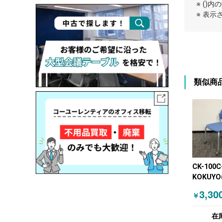
※ ()
※ 表
類似商
CK-100
KOKUYO
スタッキ
3,30
￥
ティング
ルー
在