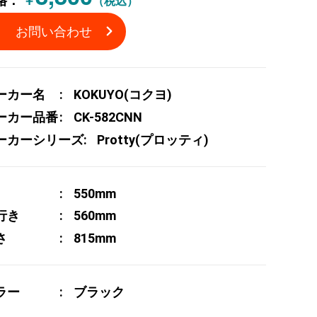
格：
￥
（税込）
お問い合わせ
ーカー名
KOKUYO(コクヨ)
ーカー品番
CK-582CNN
ーカーシリーズ
Protty(プロッティ)
550mm
行き
560mm
さ
815mm
ラー
ブラック