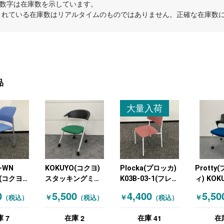
内の数字は在庫数を示しています。
示されている在庫数はリアルタイムのものではありません。正確な在庫数
品
大量入荷
C-WN
KOKUYO(コクヨ)
Plocka(プロッカ)
Protty
(コクヨ)
スタッキングミー
K03B-03-1(フレー
ィ) KOK
ングミー
ティングチェア グ
ム) KOKUYO(コク
ヨ) キ
0
5,500
4,400
5,50
￥
￥
￥
（税込）
（税込）
（税込）
チェア ブ
リーン ブラック
ヨ) スタッキング
きミーテ
ミーティングチェ
ェア ス
7
2
41
庫
在庫
在庫
在
ア レッド
ミーティ