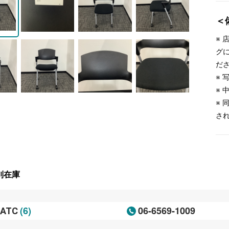
＜
※
グ
だ
※
※
※
さ
別在庫
(6)
06-6569-1009
ATC