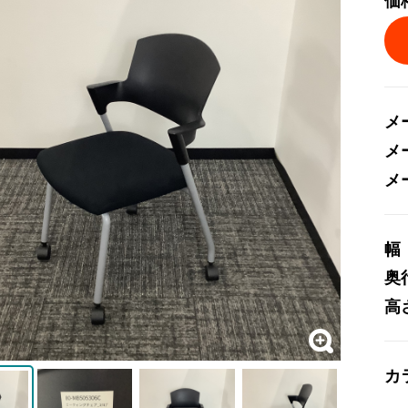
価
メ
メ
メ
幅
奥
高
カ