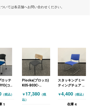
については各店舗へお問い合わせください。
(プロッテ
Plocka(プロッカ)
スタッキングミー
UYO(コク
K05-B03C-
ティングチェア ブ
ャスター付
GYECMY31
ルー
0
17,380
4,400
￥
￥
（税込）
（税
（税込）
ィングチ
KOKUYO(コクヨ)
込）
タッキング
スタッキングミー
1
4
庫
在庫
ングチェ
ティングチェア ダ