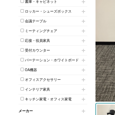
昇降デスク
オフィスチェアその他
書庫・キャビネット
インワゴン3段
オフィスデスクその他
ハイキャビネット
脇机
両袖机
ロッカー・シューズボックス
ローキャビネット
ワゴンその他
平机・平デスク
1人用ロッカー
両開きキャビネット
会議テーブル
2人用ロッカー
スチールキャビネット
ミーティングテーブル
3人用ロッカー
上下連結キャビネット
ミーティングチェア
スタッキングテーブル
4人用ロッカー
整理ケース（ペーパーケース）
キャスター付きミーティングチェア
ネスティングテーブル
5人用ロッカー
応接・役員家具
軽量ラック（スチールラック）
スタッキングミーティングチェア
幕板付テーブル
6人用ロッカー
メタルラック
応接セット
テーブル付きミーティングチェア
カウンターテーブル
受付カウンター
8人用ロッカー
収納家具その他
応接ソファ
ネスティングミーティングチェア
キャスター 付きテーブル
パーソナルロッカー
オープン書庫
ハイカウンター
応接チェア
折りたたみミーティングチェア
パーテーション・ホワイトボード
T字脚テーブル
多人数ロッカー
両開書庫
ローカウンター
応接テーブル
丸椅子
大型会議テーブル
シリンダー錠ロッカー
パーテーション
引き違い書庫
ラウンジカウンター
応接・役員家具その他
OA機器
ハイチェア
会議テーブルW1200～
ダイヤル錠ロッカー
自立タイプパーテーション
ラテラル書庫
受付カウンターその他
シェルチェア
会議テーブルW1500～
iPad
ボタン錠ロッカー
パーテーションその他
オフィスアクセサリー
ミーティングチェアその他
会議テーブルW1800～
電話機（ビジネスフォン）
ダイヤル錠ロッカー
脚付ホワイトボード
チェア用台車
折りたたみ会議テーブル
シュレッダー
シューズロッカー・下駄箱
壁掛けホワイトボード
インテリア家具
演台・講演台・演説台
平行スタックテーブル
プロジェクター
ワードローブ・クローゼット
スケジュールボード・行動予定表
モールドチェア
防音パネル
ハイテーブル
スクリーン
キッチン家電・オフィス家電
ロッカーその他
ホワイトボードその他
ダイニングチェア
個室ブース
会議テーブルその他
液晶モニター・ディスプレイ
電気ポッド
ダイニングテーブル
耐火金庫
プリンター・コピー機
メーカー
冷蔵庫・洗濯機
カウンターテーブル
コートハンガー・ポールハンガー