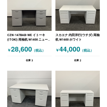
CZN-147BAB-WE イトーキ
スカエナ 内田洋行(ウチダ) 両袖
(ITOKI) 両袖机 W1400 ニューグ
机 W1600 ホワイト
レー
28,600
44,000
￥
￥
（税込）
（税込）
3
2
在庫
在庫