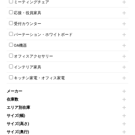
上下連結キャビネット
ミーティングチェア
スタッキングテーブル
4人用ロッカー
整理ケース（ペーパーケース）
キャスター付きミーティングチェア
ネスティングテーブル
5人用ロッカー
軽量ラック（スチールラック）
応接・役員家具
スタッキングミーティングチェア
幕板付テーブル
6人用ロッカー
メタルラック
応接セット
テーブル付きミーティングチェア
カウンターテーブル
8人用ロッカー
収納家具その他
受付カウンター
応接ソファ
ネスティングミーティングチェア
キャスター 付きテーブル
パーソナルロッカー
オープン書庫
ハイカウンター
応接チェア
折りたたみミーティングチェア
T字脚テーブル
多人数ロッカー
パーテーション・ホワイトボード
両開書庫
ローカウンター
応接テーブル
丸椅子
大型会議テーブル
シリンダー錠ロッカー
引き違い書庫
パーテーション
ラウンジカウンター
応接・役員家具その他
ハイチェア
会議テーブルW1200～
OA機器
ダイヤル錠ロッカー
ラテラル書庫
自立タイプパーテーション
受付カウンターその他
シェルチェア
会議テーブルW1500～
ボタン錠ロッカー
iPad
パーテーションその他
ミーティングチェアその他
オフィスアクセサリー
会議テーブルW1800～
ダイヤル錠ロッカー
電話機（ビジネスフォン）
脚付ホワイトボード
折りたたみ会議テーブル
シューズロッカー・下駄箱
チェア用台車
シュレッダー
壁掛けホワイトボード
インテリア家具
平行スタックテーブル
ワードローブ・クローゼット
演台・講演台・演説台
プロジェクター
スケジュールボード・行動予定表
ハイテーブル
ロッカーその他
モールドチェア
防音パネル
スクリーン
ホワイトボードその他
キッチン家電・オフィス家電
会議テーブルその他
ダイニングチェア
個室ブース
液晶モニター・ディスプレイ
電気ポッド
ダイニングテーブル
耐火金庫
プリンター・コピー機
メーカー
冷蔵庫・洗濯機
カウンターテーブル
コートハンガー・ポールハンガー
その他OA機器
空気清浄機・加湿器
センターテーブル・サイドテーブル
傘立て
在庫数
電子レンジ
カフェテーブル
食器棚・キッチンキャビネット
エリア別在庫
液晶テレビ・モニター類
ベンチ・スツール
カタログスタンド
エアコン
ソファ
サイズ(幅)
オフィスアクセサリーその他
照明機器
シェルフ
サイズ(高さ)
掃除機
ダストボックス（ゴミ箱）
サイズ(奥行)
季節家電
インテリア家具その他