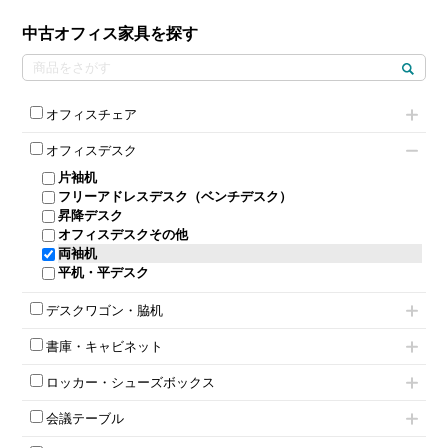
中古オフィス家具を探す
オフィスチェア
肘付きチェア
オフィスデスク
肘無しチェア
片袖机
役員チェア
フリーアドレスデスク（ベンチデスク）
高級チェア（多機能チェア）
昇降デスク
オフィスチェアその他
オフィスデスクその他
両袖机
平机・平デスク
デスクワゴン・脇机
インワゴン2段
書庫・キャビネット
インワゴン3段
ハイキャビネット
脇机
ロッカー・シューズボックス
ローキャビネット
ワゴンその他
1人用ロッカー
両開きキャビネット
会議テーブル
2人用ロッカー
スチールキャビネット
ミーティングテーブル
3人用ロッカー