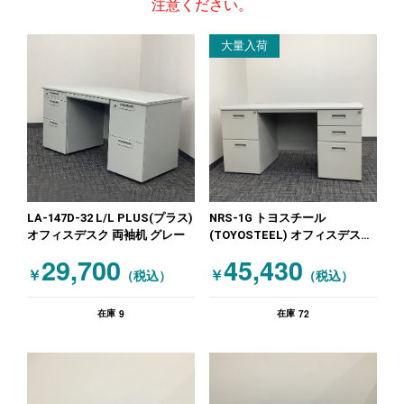
注意ください。
大量入荷
LA-147D-32 L/L PLUS(プラス)
NRS-1G トヨスチール
オフィスデスク 両袖机 グレー
(TOYOSTEEL) オフィスデスク
両袖机 ★沖縄店処分特価! ニュ
29,700
45,430
ーグレー
￥
￥
（税込）
（税込）
9
72
在庫
在庫