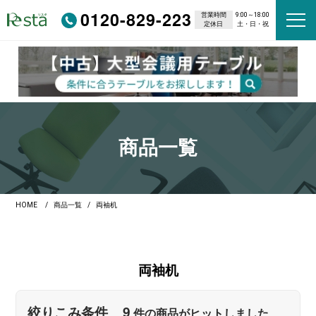
0120-829-223
営業時間
9:00～18:00
定休日
土・日・祝
商品一覧
HOME
商品一覧
両袖机
両袖机
9
絞りこみ条件
件の商品がヒットしました