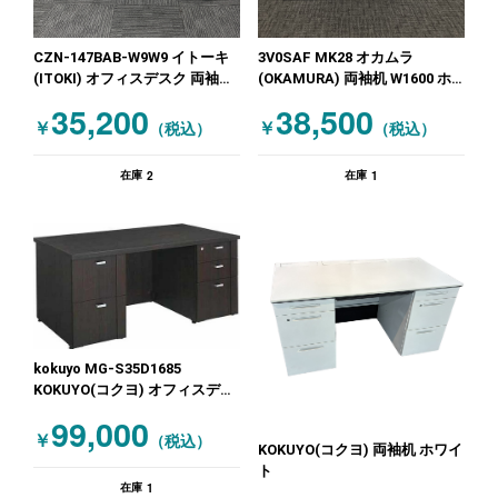
CZN-147BAB-W9W9 イトーキ
3V0SAF MK28 オカムラ
(ITOKI) オフィスデスク 両袖机
(OKAMURA) 両袖机 W1600 ホ
W1400 ホワイト
ワイト
35,200
38,500
￥
￥
（税込）
（税込）
2
1
在庫
在庫
kokuyo MG-S35D1685
KOKUYO(コクヨ) オフィスデス
ク 両袖机 木目（ダークブラウ
99,000
ン）
￥
（税込）
KOKUYO(コクヨ) 両袖机 ホワイ
ト
1
在庫