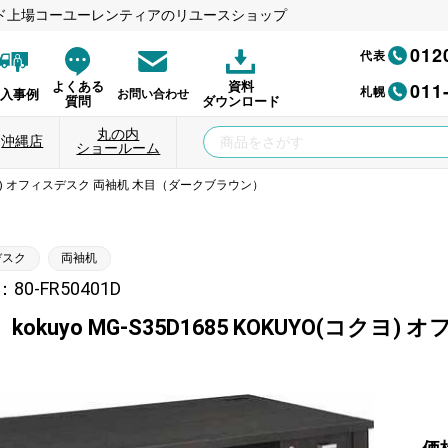
ド上場コーユーレンティアのリユースショップ
012
代表
011
よくある
資料
札幌
納入事例
お問い合わせ
質問
ダウンロード
丸の内
沖縄店
ショールーム
O(コクヨ) オフィスデスク 両袖机 木目（ダークブラウン）
デスク
両袖机
0-FR50401D
kokuyo MG-S35D1685 KOKUYO(コク