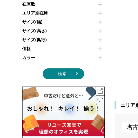
その他OA機器
空気清浄機・加湿器
在庫数
センターテーブル・サイドテーブル
傘立て
電子レンジ
カフェテーブル
食器棚・キッチンキャビネット
エリア別在庫
液晶テレビ・モニター類
ベンチ・スツール
カタログスタンド
サイズ(幅)
エアコン
ソファ
オフィスアクセサリーその他
照明機器
シェルフ
サイズ(高さ)
掃除機
ダストボックス（ゴミ箱）
サイズ(奥行)
季節家電
インテリア家具その他
その他キッチン家電・オフィス家電
価格
カラー
検索
エリア
名