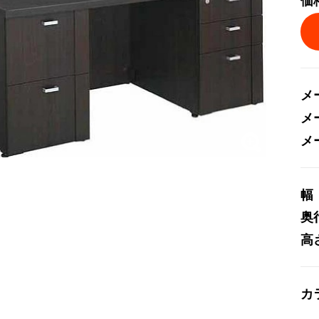
価
メ
メ
メ
幅
奥
高
カ