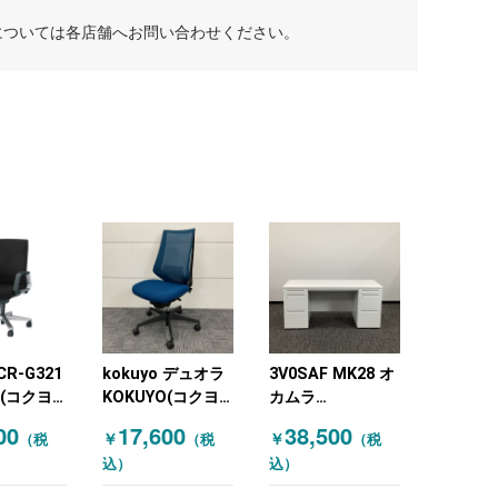
については各店舗へお問い合わせください。
CR-G321
kokuyo デュオラ
3V0SAF MK28 オ
O(コクヨ)
KOKUYO(コクヨ)
カムラ
チェア 肘
オフィスチェア 肘
(OKAMURA) 両袖
00
17,600
38,500
￥
￥
（税
（税
（税
ア ブラッ
無しチェア ネイビ
机 W1600 ホワイ
込）
込）
ー
ト