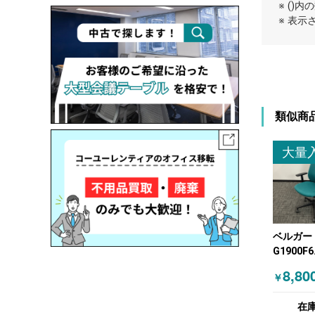
※ ()
※ 表
類似商
大量
ベルガー 
G1900F6
KOKUYO
8,80
￥
肘付きチ
ハンガー
在
ン