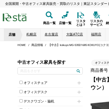
全国展開・中古オフィス家具販売・買取のリスタ｜東証スタンダー
リスタ
リスタの
商品一覧
店舗一覧
とは？
サービス
札幌店
名古屋店
大阪ATC店
福岡店
店舗
HOME
商品情報
【中古】kokuyo MG-S35D1685 KOKUY
中古オフィス家具を探す
オフィス
商品番号：8
【中古】
オフィスチェア
ウン）
肘付きチェア
オフィスデスク
肘無しチェア
片袖机
役員チェア
デスクワゴン・脇机
フリーアドレスデスク（ベンチデスク）
高級チェア（多機能チェア）
インワゴン2段