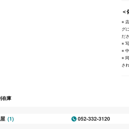
＜
※
グ
だ
※
※
※
さ
別在庫
(1)
052-332-3120
古屋