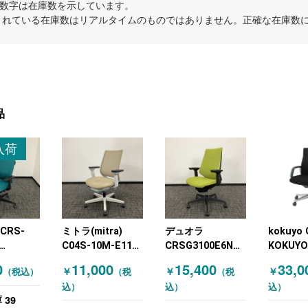
内の数字は在庫数を示しています。
示されている在庫数はリアルタイムのものではありません。正確な在庫数
品
入荷
CRS-
ミトラ(mitra)
デュオラ
kokuyo 
C04S-10M-E11
CRSG3100E6N
KOKUY
(コクヨ)
KOKUYO(コクヨ)
KOKUYO(コクヨ)
オフィス
0
11,000
15,400
33,0
￥
￥
￥
（税込）
（税
（税
ェア 肘有
オフィスチェア 肘
オフィスチェア 肘
付きチェ
込）
込）
込）
付 グリー
付きチェア ベージ
付きチェア グリー
ク
39
庫
ュ
ン