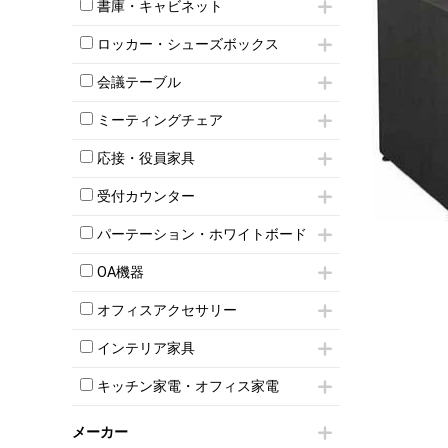
昇降デスク
オフィスチェアその他
書庫・キャビネット
インワゴン3段
オフィスデスクその他
ハイキャビネット
脇机
両袖机
ロッカー・シューズボックス
ローキャビネット
ワゴンその他
平机・平デスク
1人用ロッカー
両開きキャビネット
会議テーブル
2人用ロッカー
スチールキャビネット
ミーティングテーブル
3人用ロッカー
上下連結キャビネット
ミーティングチェア
スタッキングテーブル
4人用ロッカー
整理ケース（ペーパーケース）
キャスター付きミーティングチェア
ネスティングテーブル
5人用ロッカー
応接・役員家具
軽量ラック（スチールラック）
スタッキングミーティングチェア
幕板付テーブル
6人用ロッカー
メタルラック
応接セット
テーブル付きミーティングチェア
カウンターテーブル
受付カウンター
8人用ロッカー
収納家具その他
応接ソファ
ネスティングミーティングチェア
キャスター 付きテーブル
パーソナルロッカー
オープン書庫
ハイカウンター
応接チェア
折りたたみミーティングチェア
パーテーション・ホワイトボード
T字脚テーブル
多人数ロッカー
両開書庫
ローカウンター
応接テーブル
丸椅子
大型会議テーブル
シリンダー錠ロッカー
パーテーション
引き違い書庫
ラウンジカウンター
応接・役員家具その他
OA機器
ハイチェア
会議テーブルW1200～
ダイヤル錠ロッカー
自立タイプパーテーション
ラテラル書庫
受付カウンターその他
シェルチェア
会議テーブルW1500～
iPad
ボタン錠ロッカー
パーテーションその他
オフィスアクセサリー
ミーティングチェアその他
会議テーブルW1800～
電話機（ビジネスフォン）
ダイヤル錠ロッカー
脚付ホワイトボード
チェア用台車
折りたたみ会議テーブル
シュレッダー
シューズロッカー・下駄箱
壁掛けホワイトボード
インテリア家具
演台・講演台・演説台
平行スタックテーブル
プロジェクター
ワードローブ・クローゼット
スケジュールボード・行動予定表
モールドチェア
防音パネル
ハイテーブル
スクリーン
キッチン家電・オフィス家電
ロッカーその他
ホワイトボードその他
ダイニングチェア
個室ブース
会議テーブルその他
液晶モニター・ディスプレイ
電気ポッド
ダイニングテーブル
耐火金庫
プリンター・コピー機
メーカー
冷蔵庫・洗濯機
カウンターテーブル
コートハンガー・ポールハンガー