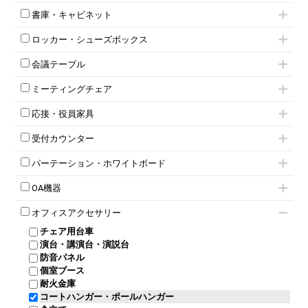
インワゴン2段
昇降デスク
オフィスチェアその他
書庫・キャビネット
インワゴン3段
オフィスデスクその他
ハイキャビネット
脇机
両袖机
ロッカー・シューズボックス
ローキャビネット
ワゴンその他
平机・平デスク
1人用ロッカー
両開きキャビネット
会議テーブル
2人用ロッカー
スチールキャビネット
ミーティングテーブル
3人用ロッカー
上下連結キャビネット
ミーティングチェア
スタッキングテーブル
4人用ロッカー
整理ケース（ペーパーケース）
キャスター付きミーティングチェア
ネスティングテーブル
5人用ロッカー
軽量ラック（スチールラック）
応接・役員家具
スタッキングミーティングチェア
幕板付テーブル
6人用ロッカー
メタルラック
応接セット
テーブル付きミーティングチェア
カウンターテーブル
8人用ロッカー
収納家具その他
受付カウンター
応接ソファ
ネスティングミーティングチェア
キャスター 付きテーブル
パーソナルロッカー
オープン書庫
ハイカウンター
応接チェア
折りたたみミーティングチェア
T字脚テーブル
多人数ロッカー
パーテーション・ホワイトボード
両開書庫
ローカウンター
応接テーブル
丸椅子
大型会議テーブル
シリンダー錠ロッカー
引き違い書庫
パーテーション
ラウンジカウンター
応接・役員家具その他
ハイチェア
会議テーブルW1200～
OA機器
ダイヤル錠ロッカー
ラテラル書庫
自立タイプパーテーション
受付カウンターその他
シェルチェア
会議テーブルW1500～
ボタン錠ロッカー
iPad
パーテーションその他
ミーティングチェアその他
オフィスアクセサリー
会議テーブルW1800～
ダイヤル錠ロッカー
電話機（ビジネスフォン）
脚付ホワイトボード
折りたたみ会議テーブル
シューズロッカー・下駄箱
チェア用台車
シュレッダー
壁掛けホワイトボード
平行スタックテーブル
ワードローブ・クローゼット
演台・講演台・演説台
プロジェクター
スケジュールボード・行動予定表
ハイテーブル
ロッカーその他
防音パネル
スクリーン
ホワイトボードその他
会議テーブルその他
個室ブース
液晶モニター・ディスプレイ
耐火金庫
プリンター・コピー機
コートハンガー・ポールハンガー
その他OA機器