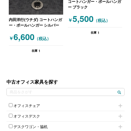
コートハンガー・ポールハンガ
ー ブラック
5,500
内田洋行(ウチダ) コートハンガ
￥
（税込）
ー・ポールハンガー シルバー
1
6,600
在庫
￥
（税込）
1
在庫
中古オフィス家具を探す
オフィスチェア
肘付きチェア
オフィスデスク
肘無しチェア
片袖机
役員チェア
デスクワゴン・脇机
フリーアドレスデスク（ベンチデスク）
高級チェア（多機能チェア）