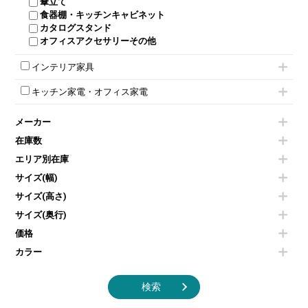
傘立て
食器棚・キッチンキャビネット
カタログスタンド
オフィスアクセサリーその他
インテリア家具
モールドチェア
キッチン家電・オフィス家電
ダイニングチェア
電気ポッド
ダイニングテーブル
メーカー
冷蔵庫・洗濯機
カウンターテーブル
空気清浄機・加湿器
センターテーブル・サイドテーブル
在庫数
電子レンジ
カフェテーブル
エリア別在庫
液晶テレビ・モニター類
ベンチ・スツール
エアコン
ソファ
サイズ(幅)
照明機器
シェルフ
サイズ(高さ)
掃除機
ダストボックス（ゴミ箱）
サイズ(奥行)
季節家電
インテリア家具その他
その他キッチン家電・オフィス家電
価格
カラー
検索