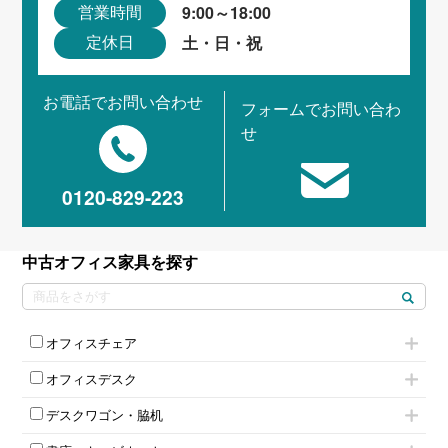
9:00～18:00
営業時間
土・日・祝
定休日
お電話でお問い合わせ
フォームでお問い合わ
せ
0120-829-223
中古オフィス家具を探す
オフィスチェア
肘付きチェア
オフィスデスク
肘無しチェア
片袖机
役員チェア
デスクワゴン・脇机
フリーアドレスデスク（ベンチデスク）
高級チェア（多機能チェア）
インワゴン2段
昇降デスク
オフィスチェアその他