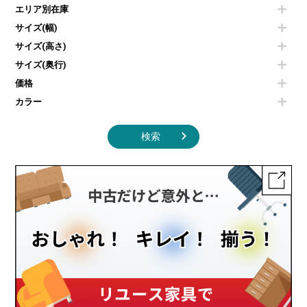
カフェテーブル
食器棚・キッチンキャビネット
エリア別在庫
液晶テレビ・モニター類
ベンチ・スツール
カタログスタンド
エアコン
ソファ
サイズ(幅)
オフィスアクセサリーその他
照明機器
シェルフ
サイズ(高さ)
掃除機
ダストボックス（ゴミ箱）
サイズ(奥行)
季節家電
インテリア家具その他
その他キッチン家電・オフィス家電
価格
カラー
検索