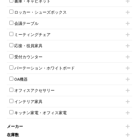
書庫・キャビネット
インワゴン3段
オフィスデスクその他
ハイキャビネット
脇机
両袖机
ロッカー・シューズボックス
ローキャビネット
ワゴンその他
平机・平デスク
1人用ロッカー
両開きキャビネット
会議テーブル
2人用ロッカー
スチールキャビネット
ミーティングテーブル
3人用ロッカー
上下連結キャビネット
ミーティングチェア
スタッキングテーブル
4人用ロッカー
整理ケース（ペーパーケース）
キャスター付きミーティングチェア
ネスティングテーブル
5人用ロッカー
軽量ラック（スチールラック）
応接・役員家具
スタッキングミーティングチェア
幕板付テーブル
6人用ロッカー
メタルラック
応接セット
テーブル付きミーティングチェア
カウンターテーブル
8人用ロッカー
収納家具その他
受付カウンター
応接ソファ
ネスティングミーティングチェア
キャスター 付きテーブル
パーソナルロッカー
オープン書庫
ハイカウンター
応接チェア
折りたたみミーティングチェア
T字脚テーブル
多人数ロッカー
パーテーション・ホワイトボード
両開書庫
ローカウンター
応接テーブル
丸椅子
大型会議テーブル
シリンダー錠ロッカー
引き違い書庫
パーテーション
ラウンジカウンター
応接・役員家具その他
ハイチェア
会議テーブルW1200～
OA機器
ダイヤル錠ロッカー
ラテラル書庫
自立タイプパーテーション
受付カウンターその他
シェルチェア
会議テーブルW1500～
ボタン錠ロッカー
iPad
パーテーションその他
ミーティングチェアその他
オフィスアクセサリー
会議テーブルW1800～
ダイヤル錠ロッカー
電話機（ビジネスフォン）
脚付ホワイトボード
折りたたみ会議テーブル
シューズロッカー・下駄箱
チェア用台車
シュレッダー
壁掛けホワイトボード
インテリア家具
平行スタックテーブル
ワードローブ・クローゼット
演台・講演台・演説台
プロジェクター
スケジュールボード・行動予定表
ハイテーブル
ロッカーその他
モールドチェア
防音パネル
スクリーン
ホワイトボードその他
キッチン家電・オフィス家電
会議テーブルその他
ダイニングチェア
個室ブース
液晶モニター・ディスプレイ
電気ポッド
ダイニングテーブル
耐火金庫
プリンター・コピー機
メーカー
冷蔵庫・洗濯機
カウンターテーブル
コートハンガー・ポールハンガー
その他OA機器
空気清浄機・加湿器
センターテーブル・サイドテーブル
傘立て
在庫数
電子レンジ