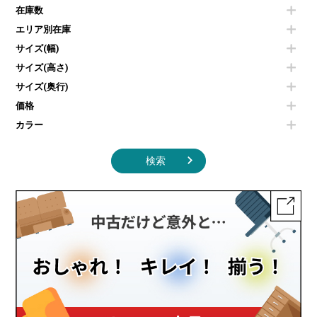
空気清浄機・加湿器
センターテーブル・サイドテーブル
傘立て
在庫数
電子レンジ
カフェテーブル
食器棚・キッチンキャビネット
エリア別在庫
液晶テレビ・モニター類
ベンチ・スツール
カタログスタンド
エアコン
ソファ
サイズ(幅)
オフィスアクセサリーその他
照明機器
シェルフ
サイズ(高さ)
掃除機
ダストボックス（ゴミ箱）
サイズ(奥行)
季節家電
インテリア家具その他
その他キッチン家電・オフィス家電
価格
カラー
検索