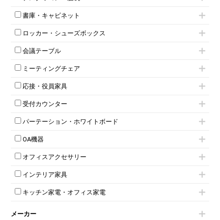
フリーアドレスデスク（ベンチデスク）
高級チェア（多機能チェア）
インワゴン2段
昇降デスク
オフィスチェアその他
書庫・キャビネット
インワゴン3段
オフィスデスクその他
ハイキャビネット
脇机
両袖机
ロッカー・シューズボックス
ローキャビネット
ワゴンその他
平机・平デスク
1人用ロッカー
両開きキャビネット
会議テーブル
2人用ロッカー
スチールキャビネット
ミーティングテーブル
3人用ロッカー
上下連結キャビネット
ミーティングチェア
スタッキングテーブル
4人用ロッカー
整理ケース（ペーパーケース）
キャスター付きミーティングチェア
ネスティングテーブル
5人用ロッカー
軽量ラック（スチールラック）
応接・役員家具
スタッキングミーティングチェア
幕板付テーブル
6人用ロッカー
メタルラック
応接セット
テーブル付きミーティングチェア
カウンターテーブル
8人用ロッカー
収納家具その他
受付カウンター
応接ソファ
ネスティングミーティングチェア
キャスター 付きテーブル
パーソナルロッカー
オープン書庫
ハイカウンター
応接チェア
折りたたみミーティングチェア
T字脚テーブル
多人数ロッカー
パーテーション・ホワイトボード
両開書庫
ローカウンター
応接テーブル
丸椅子
大型会議テーブル
シリンダー錠ロッカー
引き違い書庫
パーテーション
ラウンジカウンター
応接・役員家具その他
ハイチェア
会議テーブルW1200～
OA機器
ダイヤル錠ロッカー
ラテラル書庫
自立タイプパーテーション
受付カウンターその他
シェルチェア
会議テーブルW1500～
ボタン錠ロッカー
iPad
パーテーションその他
ミーティングチェアその他
オフィスアクセサリー
会議テーブルW1800～
ダイヤル錠ロッカー
電話機（ビジネスフォン）
脚付ホワイトボード
折りたたみ会議テーブル
シューズロッカー・下駄箱
チェア用台車
シュレッダー
壁掛けホワイトボード
インテリア家具
平行スタックテーブル
ワードローブ・クローゼット
演台・講演台・演説台
プロジェクター
スケジュールボード・行動予定表
ハイテーブル
ロッカーその他
モールドチェア
防音パネル
スクリーン
ホワイトボードその他
キッチン家電・オフィス家電
会議テーブルその他
ダイニングチェア
個室ブース
液晶モニター・ディスプレイ
電気ポッド
ダイニングテーブル
耐火金庫
プリンター・コピー機
メーカー
冷蔵庫・洗濯機
カウンターテーブル
コートハンガー・ポールハンガー
その他OA機器