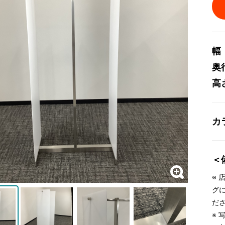
幅
奥
高
カ
＜
※
グ
だ
※