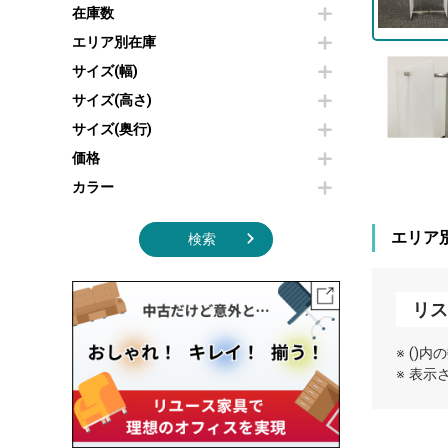
その他OA機器
空気清浄機・加湿器
在庫数
センターテーブル・サイドテーブル
傘立て
電子レンジ
カフェテーブル
食器棚・キッチンキャビネット
エリア別在庫
液晶テレビ・モニター類
ベンチ・スツール
カタログスタンド
サイズ(幅)
エアコン
ソファ
オフィスアクセサリーその他
照明機器
シェルフ
サイズ(高さ)
掃除機
ダストボックス（ゴミ箱）
サイズ(奥行)
季節家電
インテリア家具その他
その他キッチン家電・オフィス家電
価格
カラー
エリア
検索
リス
※ ()
※ 表