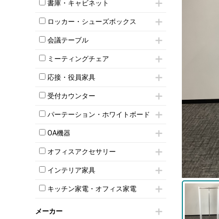
昇降デスク
オフィスチェアその他
書庫・キャビネット
インワゴン3段
オフィスデスクその他
ハイキャビネット
脇机
両袖机
ロッカー・シューズボックス
ローキャビネット
ワゴンその他
平机・平デスク
1人用ロッカー
両開きキャビネット
会議テーブル
2人用ロッカー
スチールキャビネット
ミーティングテーブル
3人用ロッカー
上下連結キャビネット
ミーティングチェア
スタッキングテーブル
4人用ロッカー
整理ケース（ペーパーケース）
キャスター付きミーティングチェア
ネスティングテーブル
5人用ロッカー
応接・役員家具
軽量ラック（スチールラック）
スタッキングミーティングチェア
幕板付テーブル
6人用ロッカー
メタルラック
応接セット
テーブル付きミーティングチェア
カウンターテーブル
受付カウンター
8人用ロッカー
収納家具その他
応接ソファ
ネスティングミーティングチェア
キャスター 付きテーブル
パーソナルロッカー
オープン書庫
ハイカウンター
応接チェア
折りたたみミーティングチェア
パーテーション・ホワイトボード
T字脚テーブル
多人数ロッカー
両開書庫
ローカウンター
応接テーブル
丸椅子
大型会議テーブル
シリンダー錠ロッカー
パーテーション
引き違い書庫
ラウンジカウンター
応接・役員家具その他
OA機器
ハイチェア
会議テーブルW1200～
ダイヤル錠ロッカー
自立タイプパーテーション
ラテラル書庫
受付カウンターその他
シェルチェア
会議テーブルW1500～
iPad
ボタン錠ロッカー
パーテーションその他
オフィスアクセサリー
ミーティングチェアその他
会議テーブルW1800～
電話機（ビジネスフォン）
ダイヤル錠ロッカー
脚付ホワイトボード
チェア用台車
折りたたみ会議テーブル
シュレッダー
シューズロッカー・下駄箱
壁掛けホワイトボード
インテリア家具
演台・講演台・演説台
平行スタックテーブル
プロジェクター
ワードローブ・クローゼット
スケジュールボード・行動予定表
モールドチェア
防音パネル
ハイテーブル
スクリーン
キッチン家電・オフィス家電
ロッカーその他
ホワイトボードその他
ダイニングチェア
個室ブース
会議テーブルその他
液晶モニター・ディスプレイ
電気ポッド
ダイニングテーブル
耐火金庫
プリンター・コピー機
メーカー
冷蔵庫・洗濯機
カウンターテーブル
コートハンガー・ポールハンガー