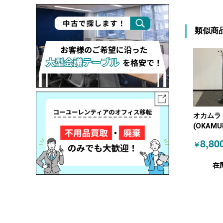
類似商
オカムラ
(OKAMU
トハンガ
8,80
￥
ルハンガ
ー
在