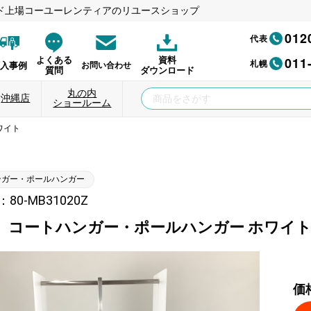
ド上場コーユーレンティアのリユースショップ
012
代表
011
よくある
資料
札幌
納入事例
お問い合わせ
質問
ダウンロード
丸の内
沖縄店
ショールーム
ワイト
ンガー・ポールハンガー
80-MB31020Z
】コートハンガー・ポールハンガー ホワイ
価