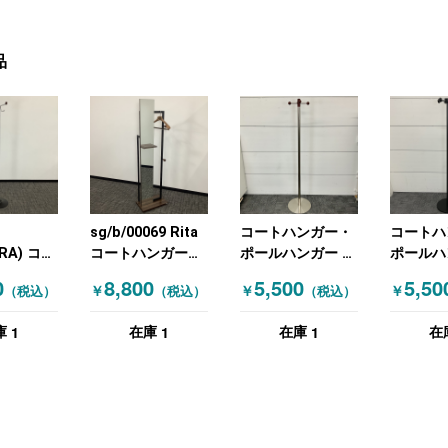
品
sg/b/00069 Rita
コートハンガー・
コートハ
RA) コー
コートハンガー・
ポールハンガー シ
ポールハ
ー・ポー
ポールハンガー ブ
ルバー
ラック
0
8,800
5,500
5,50
￥
￥
￥
（税込）
（税込）
（税込）
ー シルバ
ラウン ブラック
1
1
1
庫
在庫
在庫
在