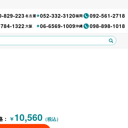
0-829-223
052-332-3120
092-561-2718
名古屋
福岡
-784-1322
06-6569-1009
098-898-1018
大阪
沖縄
ト
10,560
格：
￥
（税込）