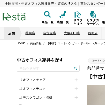
全国展開・中古オフィス家具販売・買取のリスタ｜東証スタンダー
リスタ
リスタの
商品一覧
店舗一覧
とは？
サービス
札幌店
名古屋店
大阪ATC店
福岡店
店舗
HOME
商品情報
【中古】コートハンガー・ポールハンガー ホ
中古オフィス家具を探す
コートハ
商品番号：
【中古
オフィスチェア
肘付きチェア
オフィスデスク
肘無しチェア
片袖机
役員チェア
デスクワゴン・脇机
フリーアドレスデスク（ベンチデスク）
高級チェア（多機能チェア）
インワゴン2段