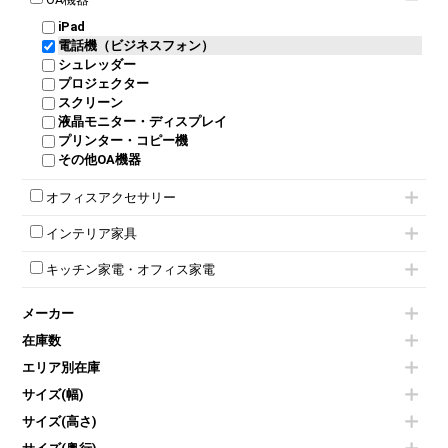
ダイヤル錠ロッカー
ラテラル書庫
自立タイプパーテーション
受付カウンターその他
シェルチェア
会議テーブルW1500～
ボタン錠ロッカー
iPad
パーテーションその他
ミーティングチェアその他
会議テーブルW1800～
ダイヤル錠ロッカー
電話機（ビジネスフォン）
脚付ホワイトボード
折りたたみ会議テーブル
シューズロッカー・下駄箱
シュレッダー
壁掛けホワイトボード
平行スタックテーブル
ワードローブ・クローゼット
プロジェクター
スケジュールボード・行動予定表
ハイテーブル
ロッカーその他
スクリーン
ホワイトボードその他
会議テーブルその他
液晶モニター・ディスプレイ
プリンター・コピー機
その他OA機器
オフィスアクセサリー
チェア用台車
インテリア家具
演台・講演台・演説台
モールドチェア
防音パネル
キッチン家電・オフィス家電
ダイニングチェア
個室ブース
電気ポッド
ダイニングテーブル
耐火金庫
メーカー
冷蔵庫・洗濯機
カウンターテーブル
コートハンガー・ポールハンガー
空気清浄機・加湿器
センターテーブル・サイドテーブル
傘立て
在庫数
電子レンジ
カフェテーブル
食器棚・キッチンキャビネット
エリア別在庫
液晶テレビ・モニター類
ベンチ・スツール
カタログスタンド
エアコン
ソファ
サイズ(幅)
オフィスアクセサリーその他
照明機器
シェルフ
サイズ(高さ)
掃除機
ダストボックス（ゴミ箱）