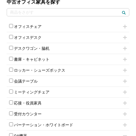
中古オフィス家具を探す
オフィスチェア
肘付きチェア
オフィスデスク
肘無しチェア
片袖机
役員チェア
デスクワゴン・脇机
フリーアドレスデスク（ベンチデスク）
高級チェア（多機能チェア）
インワゴン2段
昇降デスク
オフィスチェアその他
書庫・キャビネット
インワゴン3段
オフィスデスクその他
ハイキャビネット
脇机
両袖机
ロッカー・シューズボックス
ローキャビネット
ワゴンその他
平机・平デスク
1人用ロッカー
両開きキャビネット
会議テーブル
2人用ロッカー
スチールキャビネット
ミーティングテーブル
3人用ロッカー
上下連結キャビネット
ミーティングチェア
スタッキングテーブル
4人用ロッカー
整理ケース（ペーパーケース）
キャスター付きミーティングチェア
ネスティングテーブル
5人用ロッカー
軽量ラック（スチールラック）
応接・役員家具
スタッキングミーティングチェア
幕板付テーブル
6人用ロッカー
メタルラック
応接セット
テーブル付きミーティングチェア
カウンターテーブル
8人用ロッカー
収納家具その他
受付カウンター
応接ソファ
ネスティングミーティングチェア
キャスター 付きテーブル
パーソナルロッカー
オープン書庫
ハイカウンター
応接チェア
折りたたみミーティングチェア
T字脚テーブル
多人数ロッカー
パーテーション・ホワイトボード
両開書庫
ローカウンター
応接テーブル
丸椅子
大型会議テーブル
シリンダー錠ロッカー
引き違い書庫
パーテーション
ラウンジカウンター
応接・役員家具その他
ハイチェア
会議テーブルW1200～
OA機器