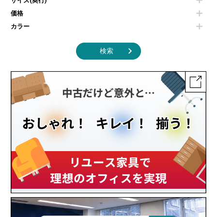
サイズ(奥行)
季節家電
インテリア家具その他
その他キッチン家電・オフィス家電
価格
カラー
検索