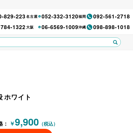
0-829-223
052-332-3120
092-561-2718
名古屋
福岡
-784-1322
06-6569-1009
098-898-1018
大阪
沖縄
3段 ホワイト
9,900
格：
￥
（税込）