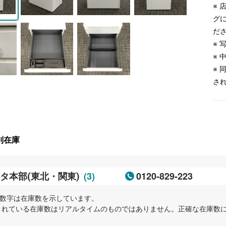
※
グ
だ
※
※
※
さ
別在庫
(3)
0120-829-223
タ本部(東北・関東)
内の数字は在庫数を示しています。
示されている在庫数はリアルタイムのものではありません。正確な在庫数