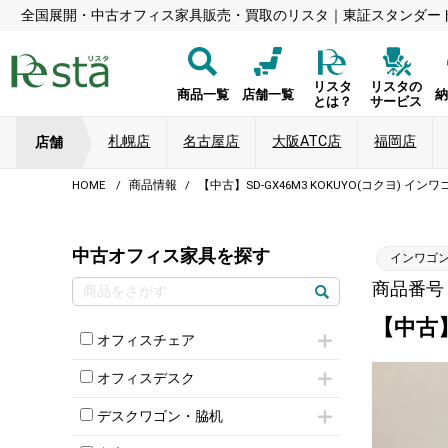
全国展開・中古オフィス家具販売・買取のリスタ｜東証スタンダー
リスタ
リスタの
商品一覧
店舗一覧
とは？
サービス
札幌店
名古屋店
大阪ATC店
福岡店
店舗
HOME
商品情報
【中古】SD-GX46M3 KOKUYO(コクヨ) イン
中古オフィス家具を探す
インワゴン
商品番号：8
【中古】
オフィスチェア
肘付きチェア
オフィスデスク
肘無しチェア
片袖机
役員チェア
デスクワゴン・脇机
フリーアドレスデスク（ベンチデスク）
高級チェア（多機能チェア）
インワゴン2段