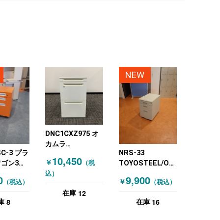
NEW
DNC1CXZ975 オ
カムラ
SC-3 プラ
NRS-33
(OKAMURA) イン
10,450
￥
（税
ワゴン3段
TOYOSTEEL/OEM
ワゴン3段 ホワイ
品！ オレ
インワゴン3段 ★
込）
ト
0
9,900
￥
（税込）
（税込）
札幌店特価品！ ニ
12
在庫
ューグレー
8
16
庫
在庫