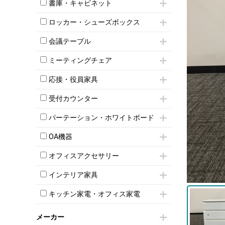
昇降デスク
オフィスチェアその他
書庫・キャビネット
インワゴン3段
オフィスデスクその他
ハイキャビネット
脇机
両袖机
ロッカー・シューズボックス
ローキャビネット
ワゴンその他
平机・平デスク
1人用ロッカー
両開きキャビネット
会議テーブル
2人用ロッカー
スチールキャビネット
ミーティングテーブル
3人用ロッカー
上下連結キャビネット
ミーティングチェア
スタッキングテーブル
4人用ロッカー
整理ケース（ペーパーケース）
キャスター付きミーティングチェア
ネスティングテーブル
5人用ロッカー
応接・役員家具
軽量ラック（スチールラック）
スタッキングミーティングチェア
幕板付テーブル
6人用ロッカー
メタルラック
応接セット
テーブル付きミーティングチェア
カウンターテーブル
受付カウンター
8人用ロッカー
収納家具その他
応接ソファ
ネスティングミーティングチェア
キャスター 付きテーブル
パーソナルロッカー
オープン書庫
ハイカウンター
応接チェア
折りたたみミーティングチェア
パーテーション・ホワイトボード
T字脚テーブル
多人数ロッカー
両開書庫
ローカウンター
応接テーブル
丸椅子
大型会議テーブル
シリンダー錠ロッカー
パーテーション
引き違い書庫
ラウンジカウンター
応接・役員家具その他
OA機器
ハイチェア
会議テーブルW1200～
ダイヤル錠ロッカー
自立タイプパーテーション
ラテラル書庫
受付カウンターその他
シェルチェア
会議テーブルW1500～
iPad
ボタン錠ロッカー
パーテーションその他
オフィスアクセサリー
ミーティングチェアその他
会議テーブルW1800～
電話機（ビジネスフォン）
ダイヤル錠ロッカー
脚付ホワイトボード
チェア用台車
折りたたみ会議テーブル
シュレッダー
シューズロッカー・下駄箱
壁掛けホワイトボード
インテリア家具
演台・講演台・演説台
平行スタックテーブル
プロジェクター
ワードローブ・クローゼット
スケジュールボード・行動予定表
モールドチェア
防音パネル
ハイテーブル
スクリーン
キッチン家電・オフィス家電
ロッカーその他
ホワイトボードその他
ダイニングチェア
個室ブース
会議テーブルその他
液晶モニター・ディスプレイ
電気ポッド
ダイニングテーブル
耐火金庫
プリンター・コピー機
メーカー
冷蔵庫・洗濯機
カウンターテーブル
コートハンガー・ポールハンガー