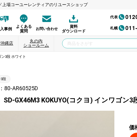
ド上場コーユーレンティアのリユースショップ
012
代表
011
よくある
資料
札幌
納入事例
お問い合わせ
質問
ダウンロード
丸の内
沖縄店
ショールーム
ワゴン3段 ホワイト
3段
0-AR60525D
SD-GX46M3 KOKUYO(コクヨ) インワゴン
価