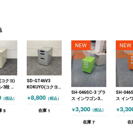
品
NEW
NEW
(コクヨ)
SD-GT46V3
ン3段 ニ
KOKUYO(コクヨ)
SH-046SC-3 プラ
SH-046
ー
インワゴン3段 シ
0
8,800
￥
（税込）
（税込）
ス インワゴン3段
ス イン
ルバー
札幌限定品！ グリ
札幌限定
3,300
3,30
5
1
￥
￥
（税込）
庫
在庫
ーン
ンジ
7
在庫
在