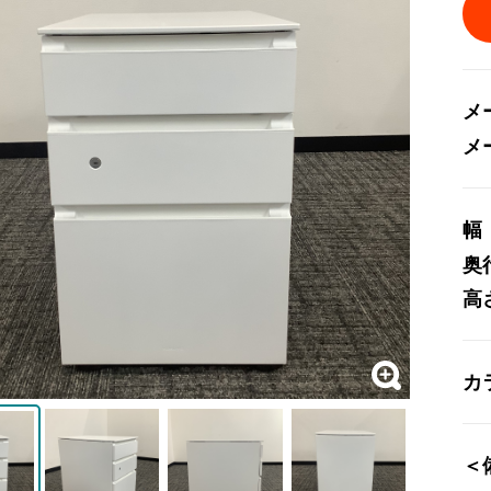
メ
メ
幅
奥
高
カ
＜