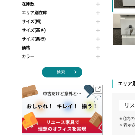
その他OA機器
空気清浄機・加湿器
在庫数
センターテーブル・サイドテーブル
傘立て
電子レンジ
カフェテーブル
食器棚・キッチンキャビネット
エリア別在庫
液晶テレビ・モニター類
ベンチ・スツール
カタログスタンド
サイズ(幅)
エアコン
ソファ
オフィスアクセサリーその他
照明機器
シェルフ
サイズ(高さ)
掃除機
ダストボックス（ゴミ箱）
サイズ(奥行)
季節家電
インテリア家具その他
その他キッチン家電・オフィス家電
価格
カラー
検索
エリア
リス
※ ()
※ 表