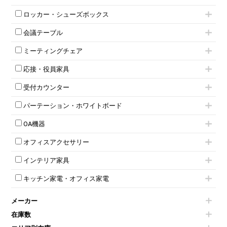
インワゴン3段
オフィスデスクその他
ハイキャビネット
脇机
両袖机
ロッカー・シューズボックス
ローキャビネット
ワゴンその他
平机・平デスク
1人用ロッカー
両開きキャビネット
会議テーブル
2人用ロッカー
スチールキャビネット
ミーティングテーブル
3人用ロッカー
上下連結キャビネット
ミーティングチェア
スタッキングテーブル
4人用ロッカー
整理ケース（ペーパーケース）
キャスター付きミーティングチェア
ネスティングテーブル
5人用ロッカー
軽量ラック（スチールラック）
応接・役員家具
スタッキングミーティングチェア
幕板付テーブル
6人用ロッカー
メタルラック
応接セット
テーブル付きミーティングチェア
カウンターテーブル
8人用ロッカー
収納家具その他
受付カウンター
応接ソファ
ネスティングミーティングチェア
キャスター 付きテーブル
パーソナルロッカー
オープン書庫
ハイカウンター
応接チェア
折りたたみミーティングチェア
T字脚テーブル
多人数ロッカー
パーテーション・ホワイトボード
両開書庫
ローカウンター
応接テーブル
丸椅子
大型会議テーブル
シリンダー錠ロッカー
引き違い書庫
パーテーション
ラウンジカウンター
応接・役員家具その他
ハイチェア
会議テーブルW1200～
OA機器
ダイヤル錠ロッカー
ラテラル書庫
自立タイプパーテーション
受付カウンターその他
シェルチェア
会議テーブルW1500～
ボタン錠ロッカー
iPad
パーテーションその他
ミーティングチェアその他
オフィスアクセサリー
会議テーブルW1800～
ダイヤル錠ロッカー
電話機（ビジネスフォン）
脚付ホワイトボード
折りたたみ会議テーブル
シューズロッカー・下駄箱
チェア用台車
シュレッダー
壁掛けホワイトボード
インテリア家具
平行スタックテーブル
ワードローブ・クローゼット
演台・講演台・演説台
プロジェクター
スケジュールボード・行動予定表
ハイテーブル
ロッカーその他
モールドチェア
防音パネル
スクリーン
ホワイトボードその他
キッチン家電・オフィス家電
会議テーブルその他
ダイニングチェア
個室ブース
液晶モニター・ディスプレイ
電気ポッド
ダイニングテーブル
耐火金庫
プリンター・コピー機
メーカー
冷蔵庫・洗濯機
カウンターテーブル
コートハンガー・ポールハンガー
その他OA機器
空気清浄機・加湿器
センターテーブル・サイドテーブル
傘立て
在庫数
電子レンジ
カフェテーブル
食器棚・キッチンキャビネット