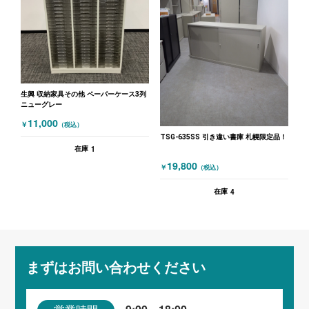
生興 収納家具その他 ペーパーケース3列
ニューグレー
11,000
￥
（税込）
TSG-635SS 引き違い書庫 札幌限定品！
1
在庫
19,800
￥
（税込）
4
在庫
まずはお問い合わせください