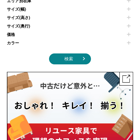
エリア別在庫
液晶テレビ・モニター類
ベンチ・スツール
カタログスタンド
エアコン
ソファ
サイズ(幅)
オフィスアクセサリーその他
照明機器
シェルフ
サイズ(高さ)
掃除機
ダストボックス（ゴミ箱）
サイズ(奥行)
季節家電
インテリア家具その他
その他キッチン家電・オフィス家電
価格
カラー
検索