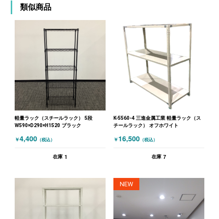
類似商品
軽量ラック（スチールラック） 5段
K-5560-4 三進金属工業 軽量ラック（ス
W590×D290×H1520 ブラック
チールラック） オフホワイト
4,400
16,500
￥
￥
（税込）
（税込）
1
7
在庫
在庫
NEW