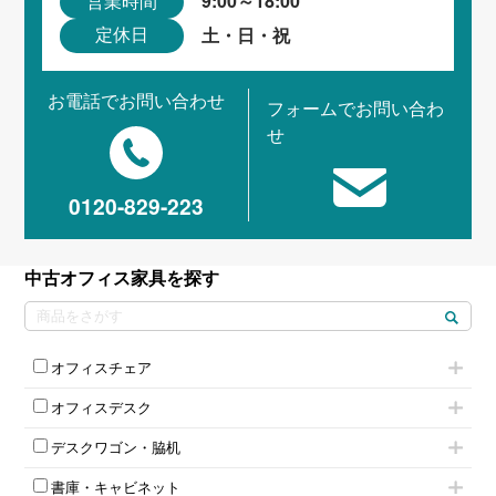
9:00～18:00
営業時間
土・日・祝
定休日
お電話でお問い合わせ
フォームでお問い合わ
せ
0120-829-223
中古オフィス家具を探す
オフィスチェア
肘付きチェア
オフィスデスク
肘無しチェア
片袖机
役員チェア
デスクワゴン・脇机
フリーアドレスデスク（ベンチデスク）
高級チェア（多機能チェア）
インワゴン2段
昇降デスク
オフィスチェアその他
書庫・キャビネット