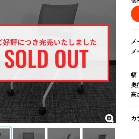
価
メ
メ
幅
奥
高
カ