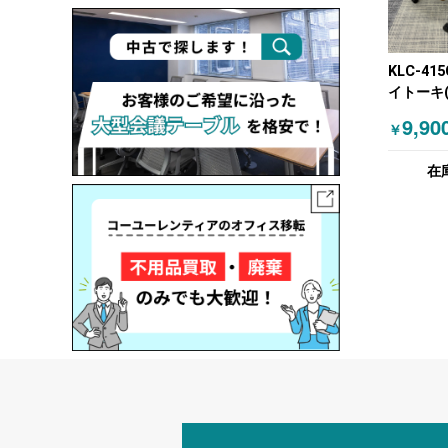
KLC-415
イトーキ(I
キャスタ
9,90
￥
ーティン
SINTA
在
ラウン