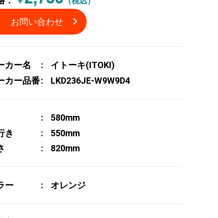
格：
￥
（税込）
お問い合わせ
ーカー名
イトーキ(ITOKI)
ーカー品番
LKD236JE-W9W9D4
580mm
行き
550mm
さ
820mm
ラー
オレンジ