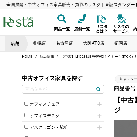
全国展開・中古オフィス家具販売・買取のリスタ｜東証スタンダー
リスタ
リスタの
商品一覧
店舗一覧
とは？
サービス
札幌店
名古屋店
大阪ATC店
福岡店
店舗
HOME
商品情報
【中古】LKD236JE-W9W9D4 イトーキ(IT
中古オフィス家具を探す
キャスタ
商品番号：8
【中古】
オフィスチェア
ジ
肘付きチェア
オフィスデスク
肘無しチェア
片袖机
役員チェア
デスクワゴン・脇机
フリーアドレスデスク（ベンチデスク）
高級チェア（多機能チェア）
インワゴン2段