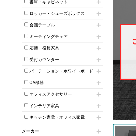
昇降デスク
オフィスチェアその他
書庫・キャビネット
インワゴン3段
オフィスデスクその他
ハイキャビネット
脇机
両袖机
ロッカー・シューズボックス
ローキャビネット
ワゴンその他
平机・平デスク
1人用ロッカー
両開きキャビネット
会議テーブル
2人用ロッカー
スチールキャビネット
ミーティングテーブル
3人用ロッカー
上下連結キャビネット
ミーティングチェア
スタッキングテーブル
4人用ロッカー
整理ケース（ペーパーケース）
キャスター付きミーティングチェア
ネスティングテーブル
5人用ロッカー
応接・役員家具
軽量ラック（スチールラック）
スタッキングミーティングチェア
幕板付テーブル
6人用ロッカー
メタルラック
応接セット
テーブル付きミーティングチェア
カウンターテーブル
受付カウンター
8人用ロッカー
収納家具その他
応接ソファ
ネスティングミーティングチェア
キャスター 付きテーブル
パーソナルロッカー
オープン書庫
ハイカウンター
応接チェア
折りたたみミーティングチェア
パーテーション・ホワイトボード
T字脚テーブル
多人数ロッカー
両開書庫
ローカウンター
応接テーブル
丸椅子
大型会議テーブル
シリンダー錠ロッカー
パーテーション
引き違い書庫
ラウンジカウンター
応接・役員家具その他
OA機器
ハイチェア
会議テーブルW1200～
ダイヤル錠ロッカー
自立タイプパーテーション
ラテラル書庫
受付カウンターその他
シェルチェア
会議テーブルW1500～
iPad
ボタン錠ロッカー
パーテーションその他
オフィスアクセサリー
ミーティングチェアその他
会議テーブルW1800～
電話機（ビジネスフォン）
ダイヤル錠ロッカー
脚付ホワイトボード
チェア用台車
折りたたみ会議テーブル
シュレッダー
シューズロッカー・下駄箱
壁掛けホワイトボード
インテリア家具
演台・講演台・演説台
平行スタックテーブル
プロジェクター
ワードローブ・クローゼット
スケジュールボード・行動予定表
モールドチェア
防音パネル
ハイテーブル
スクリーン
キッチン家電・オフィス家電
ロッカーその他
ホワイトボードその他
ダイニングチェア
個室ブース
会議テーブルその他
液晶モニター・ディスプレイ
電気ポッド
ダイニングテーブル
耐火金庫
プリンター・コピー機
メーカー
冷蔵庫・洗濯機
カウンターテーブル
コートハンガー・ポールハンガー