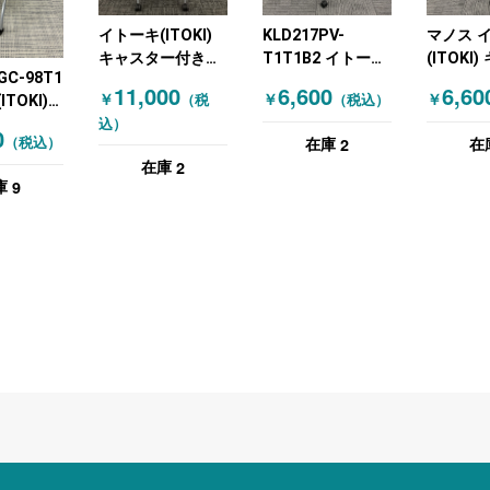
イトーキ(ITOKI)
KLD217PV-
マノス 
キャスター付きミ
T1T1B2 イトーキ
(ITOKI
GC-98T1
ーティングチェア
(ITOKI) キャスタ
ー付きミ
11,000
6,600
6,60
￥
￥
￥
（税
（税込）
TOKI)
SINTAシリーズ オ
ー付きミーティン
グチェア
ー付きミ
込）
レンジ
グチェア スタッキ
ングミー
0
2
（税込）
在庫
在
グチェア
ングミーティング
チェア 
2
在庫
シリーズ ブ
チェア モノン ネ
イビー
9
庫
イビー