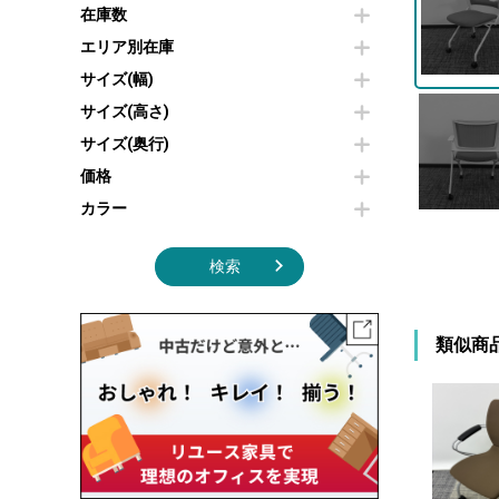
その他OA機器
空気清浄機・加湿器
在庫数
センターテーブル・サイドテーブル
傘立て
電子レンジ
カフェテーブル
食器棚・キッチンキャビネット
エリア別在庫
液晶テレビ・モニター類
ベンチ・スツール
カタログスタンド
サイズ(幅)
エアコン
ソファ
オフィスアクセサリーその他
照明機器
シェルフ
サイズ(高さ)
掃除機
ダストボックス（ゴミ箱）
サイズ(奥行)
季節家電
インテリア家具その他
その他キッチン家電・オフィス家電
価格
カラー
検索
類似商