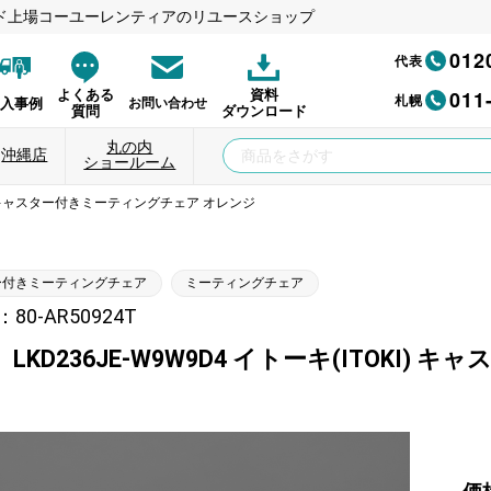
ド上場コーユーレンティアのリユースショップ
012
代表
011
よくある
資料
札幌
納入事例
お問い合わせ
質問
ダウンロード
丸の内
沖縄店
ショールーム
OKI) キャスター付きミーティングチェア オレンジ
ー付きミーティングチェア
ミーティングチェア
0-AR50924T
LKD236JE-W9W9D4 イトーキ(ITOKI