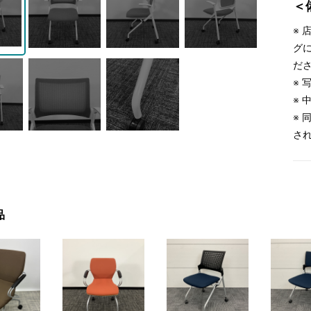
＜
※
グ
だ
※
※
※
さ
品