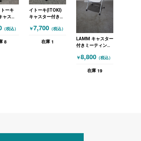
イトーキ
イトーキ(ITOKI)
) キャスタ
キャスター付きミ
ーティン
ーティングチェア
0
7,700
￥
（税込）
（税込）
 スタッキ
ブラック
ティング
LAMM キャスター
8
1
庫
在庫
マノス ネ
付きミーティング
チェア ブルー ホ
8,800
￥
（税込）
ワイト
19
在庫