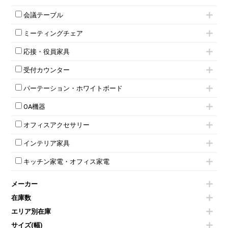
ローキャビネット
ワゴンその他
平机・平デスク
1人用ロッカー
両開きキャビネット
会議テーブル
2人用ロッカー
スチールキャビネット
ミーティングテーブル
3人用ロッカー
上下連結キャビネット
ミーティングチェア
スタッキングテーブル
4人用ロッカー
整理ケース（ペーパーケース）
キャスター付きミーティングチェア
ネスティングテーブル
5人用ロッカー
軽量ラック（スチールラック）
応接・役員家具
スタッキングミーティングチェア
幕板付テーブル
6人用ロッカー
メタルラック
応接セット
テーブル付きミーティングチェア
カウンターテーブル
8人用ロッカー
収納家具その他
受付カウンター
応接ソファ
ネスティングミーティングチェア
キャスター 付きテーブル
パーソナルロッカー
オープン書庫
ハイカウンター
応接チェア
折りたたみミーティングチェア
T字脚テーブル
多人数ロッカー
パーテーション・ホワイトボード
両開書庫
ローカウンター
応接テーブル
丸椅子
大型会議テーブル
シリンダー錠ロッカー
引き違い書庫
パーテーション
ラウンジカウンター
応接・役員家具その他
ハイチェア
会議テーブルW1200～
OA機器
ダイヤル錠ロッカー
ラテラル書庫
自立タイプパーテーション
受付カウンターその他
シェルチェア
会議テーブルW1500～
ボタン錠ロッカー
iPad
パーテーションその他
ミーティングチェアその他
オフィスアクセサリー
会議テーブルW1800～
ダイヤル錠ロッカー
電話機（ビジネスフォン）
脚付ホワイトボード
折りたたみ会議テーブル
シューズロッカー・下駄箱
チェア用台車
シュレッダー
壁掛けホワイトボード
インテリア家具
平行スタックテーブル
ワードローブ・クローゼット
演台・講演台・演説台
プロジェクター
スケジュールボード・行動予定表
ハイテーブル
ロッカーその他
モールドチェア
防音パネル
スクリーン
ホワイトボードその他
キッチン家電・オフィス家電
会議テーブルその他
ダイニングチェア
個室ブース
液晶モニター・ディスプレイ
電気ポッド
ダイニングテーブル
耐火金庫
プリンター・コピー機
メーカー
冷蔵庫・洗濯機
カウンターテーブル
コートハンガー・ポールハンガー
その他OA機器
空気清浄機・加湿器
センターテーブル・サイドテーブル
傘立て
在庫数
電子レンジ
カフェテーブル
食器棚・キッチンキャビネット
エリア別在庫
液晶テレビ・モニター類
ベンチ・スツール
カタログスタンド
エアコン
ソファ
サイズ(幅)
オフィスアクセサリーその他