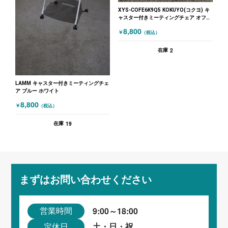
XYS-COFE6K9Q5 KOKUYO(コクヨ) キ
ャスター付きミーティングチェア オフセ
ットフレーム グリーン
8,800
￥
（税込）
2
在庫
LAMM キャスター付きミーティングチェ
ア ブルー ホワイト
8,800
￥
（税込）
19
在庫
まずはお問い合わせください
9:00～18:00
営業時間
土・日・祝
定休日