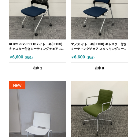
KLD217PV-T1T1B2 イトーキ(ITOKI)
マノス イトーキ(ITOKI) キャスター付き
キャスター付きミーティングチェア スタ
ミーティングチェア スタッキングミーテ
ッキングミーティングチェア モノン ネ
ィングチェア マノス ネイビー
6,600
6,600
￥
￥
（税込）
（税込）
イビー
2
8
在庫
在庫
NEW