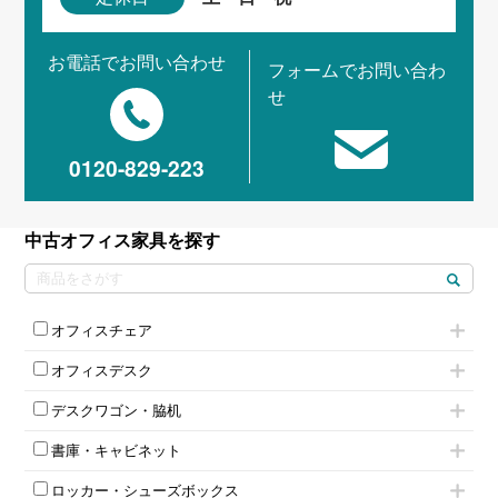
お電話でお問い合わせ
フォームでお問い合わ
せ
0120-829-223
中古オフィス家具を探す
オフィスチェア
肘付きチェア
オフィスデスク
肘無しチェア
片袖机
役員チェア
デスクワゴン・脇机
フリーアドレスデスク（ベンチデスク）
高級チェア（多機能チェア）
インワゴン2段
昇降デスク
オフィスチェアその他
書庫・キャビネット
インワゴン3段
オフィスデスクその他
ハイキャビネット
脇机
両袖机
ロッカー・シューズボックス