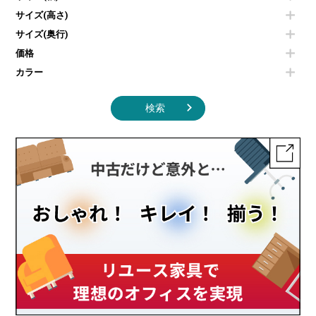
照明機器
シェルフ
サイズ(高さ)
掃除機
ダストボックス（ゴミ箱）
サイズ(奥行)
季節家電
インテリア家具その他
その他キッチン家電・オフィス家電
価格
カラー
検索