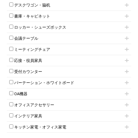
片袖机
役員チェア
デスクワゴン・脇机
フリーアドレスデスク（ベンチデスク）
高級チェア（多機能チェア）
インワゴン2段
昇降デスク
オフィスチェアその他
書庫・キャビネット
インワゴン3段
オフィスデスクその他
ハイキャビネット
脇机
両袖机
ロッカー・シューズボックス
ローキャビネット
ワゴンその他
平机・平デスク
1人用ロッカー
両開きキャビネット
会議テーブル
2人用ロッカー
スチールキャビネット
ミーティングテーブル
3人用ロッカー
上下連結キャビネット
ミーティングチェア
スタッキングテーブル
4人用ロッカー
整理ケース（ペーパーケース）
キャスター付きミーティングチェア
ネスティングテーブル
5人用ロッカー
軽量ラック（スチールラック）
応接・役員家具
スタッキングミーティングチェア
幕板付テーブル
6人用ロッカー
メタルラック
応接セット
テーブル付きミーティングチェア
カウンターテーブル
8人用ロッカー
収納家具その他
受付カウンター
応接ソファ
ネスティングミーティングチェア
キャスター 付きテーブル
パーソナルロッカー
オープン書庫
ハイカウンター
応接チェア
折りたたみミーティングチェア
T字脚テーブル
多人数ロッカー
パーテーション・ホワイトボード
両開書庫
ローカウンター
応接テーブル
丸椅子
大型会議テーブル
シリンダー錠ロッカー
引き違い書庫
パーテーション
ラウンジカウンター
応接・役員家具その他
ハイチェア
会議テーブルW1200～
OA機器
ダイヤル錠ロッカー
ラテラル書庫
自立タイプパーテーション
受付カウンターその他
シェルチェア
会議テーブルW1500～
ボタン錠ロッカー
iPad
パーテーションその他
ミーティングチェアその他
オフィスアクセサリー
会議テーブルW1800～
ダイヤル錠ロッカー
電話機（ビジネスフォン）
脚付ホワイトボード
折りたたみ会議テーブル
シューズロッカー・下駄箱
チェア用台車
シュレッダー
壁掛けホワイトボード
インテリア家具
平行スタックテーブル
ワードローブ・クローゼット
演台・講演台・演説台
プロジェクター
スケジュールボード・行動予定表
ハイテーブル
ロッカーその他
モールドチェア
防音パネル
スクリーン
ホワイトボードその他
キッチン家電・オフィス家電
会議テーブルその他
ダイニングチェア
個室ブース
液晶モニター・ディスプレイ
電気ポッド
ダイニングテーブル
耐火金庫
プリンター・コピー機