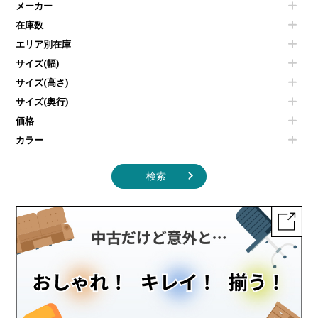
メーカー
冷蔵庫・洗濯機
カウンターテーブル
コートハンガー・ポールハンガー
その他OA機器
空気清浄機・加湿器
センターテーブル・サイドテーブル
傘立て
在庫数
電子レンジ
カフェテーブル
食器棚・キッチンキャビネット
エリア別在庫
液晶テレビ・モニター類
ベンチ・スツール
カタログスタンド
エアコン
ソファ
サイズ(幅)
オフィスアクセサリーその他
照明機器
シェルフ
サイズ(高さ)
掃除機
ダストボックス（ゴミ箱）
サイズ(奥行)
季節家電
インテリア家具その他
その他キッチン家電・オフィス家電
価格
カラー
検索