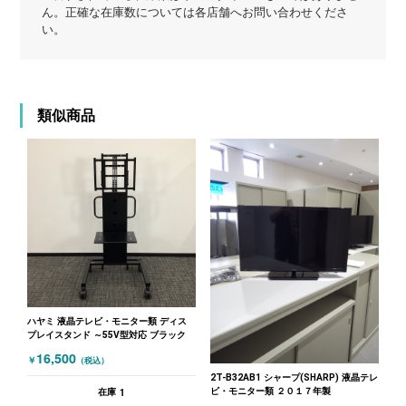
ん。正確な在庫数については各店舗へお問い合わせくださ
い。
類似商品
ハヤミ 液晶テレビ・モニター類 ディス
プレイスタンド ～55V型対応 ブラック
16,500
￥
（税込）
2T-B32AB1 シャープ(SHARP) 液晶テレ
ビ・モニター類 ２０１７年製
1
在庫