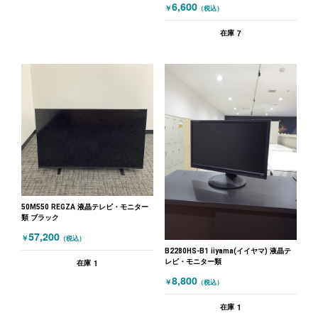
6,600
￥
（税込）
7
在庫
50M550 REGZA 液晶テレビ・モニター
類 ブラック
57,200
￥
（税込）
B2280HS-B1 iiyama(イイヤマ) 液晶テ
レビ・モニター類
1
在庫
8,800
￥
（税込）
1
在庫