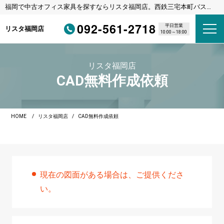
福岡で中古オフィス家具を探すならリスタ福岡店。西鉄三宅本町バス停
徒歩1分・福岡都市高速野多目IC車3分
092-561-2718
平日営業
リスタ福岡店
10:00～18:00
リスタ福岡店
CAD無料作成依頼
HOME
リスタ福岡店
CAD無料作成依頼
現在の図面がある場合は、ご提供くださ
い。