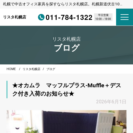
札幌で中古オフィス家具を探すならリスタ札幌店。札幌新道伏古10
条、びっくりドンキーさんの横のリサイクルショップです。
011-784-1322
平日営業
リスタ札幌店
10:00～18:00
リスタ札幌店
ブログ
HOME
リスタ札幌店
ブログ
★オカムラ マッフルプラス-Muffle＋デス
ク付き入荷のお知らせ★
2026年6月1日