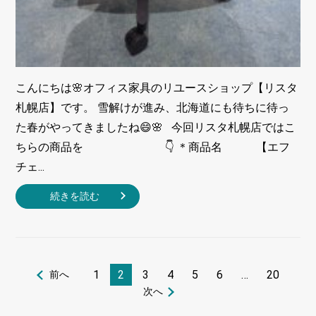
こんにちは🌸オフィス家具のリユースショップ【リスタ
札幌店】です。 雪解けが進み、北海道にも待ちに待っ
た春がやってきましたね😄🌸 今回リスタ札幌店ではこ
ちらの商品を 👇 ＊商品名 【エフ
チェ...
続きを読む
1
2
3
4
5
6
…
20
前へ
次へ