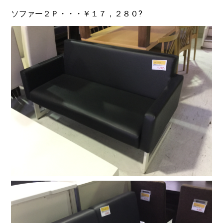
ソファー２Ｐ・・・￥１７，２８０?