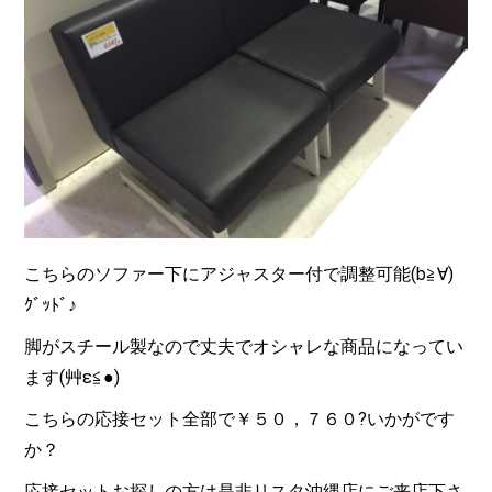
こちらのソファー下にアジャスター付で調整可能(b≧∀)
ｸﾞｯﾄﾞ♪
脚がスチール製なので丈夫でオシャレな商品になってい
ます(艸ε≦●)
こちらの応接セット全部で￥５０，７６０?いかがです
か？
応接セットお探しの方は是非リスタ沖縄店にご来店下さ