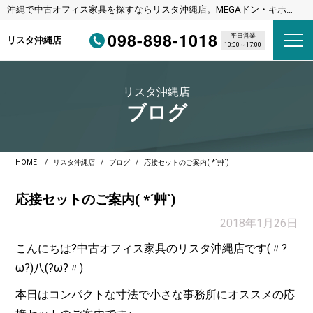
沖縄で中古オフィス家具を探すならリスタ沖縄店。MEGAドン・キホー
テ宜野湾店様隣
098-898-1018
平日営業
リスタ沖縄店
10:00～17:00
リスタ沖縄店
ブログ
HOME
リスタ沖縄店
ブログ
応接セットのご案内( *´艸`)
応接セットのご案内( *´艸`)
2018年1月26日
こんにちは?中古オフィス家具のリスタ沖縄店です(〃?
ω?)八(?ω?〃)
本日はコンパクトな寸法で小さな事務所にオススメの応