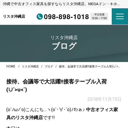
沖縄で中古オフィス家具を探すならリスタ沖縄店。MEGAドン・キホー
テ宜野湾店様隣
098-898-1018
平日営業
リスタ沖縄店
10:00～17:00
リスタ沖縄店
ブログ
HOME
リスタ沖縄店
ブログ
接待、会議等で大活躍!!接客テーブル入荷(∪´>u<`)
接待、会議等で大活躍!!接客テーブル入荷
(∪´>u<`)
2018年11月15日
(o´ﾉωﾉ`o)こんにち…ヽ(o´･∀･`o)ﾉわぁ♪
中古オフィス家
具のリスタ沖縄店
です!!