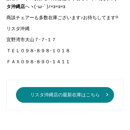
タ沖縄店
へヽ(･ω･` )ﾉ=з=з=з
商談チェアーも多数在庫ございます♪お待ちしてます!!
リスタ沖縄
宜野湾市大山７-７-１７
ＴＥＬ０９８-８９８-１０１８
ＦＡＸ０９８-８９０-１４１１
リスタ沖縄店の最新在庫はこちら