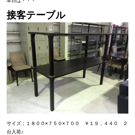
本日は・・・
接客テーブル
サイズ：１８００×７５０×７００ ￥１９，４４０ ２
台入荷♪