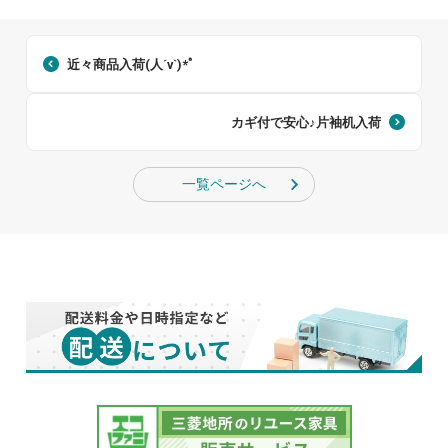
近々商品入荷(人´v`)*ﾟ
カギ付で安心♪片袖机入荷
一覧ページへ