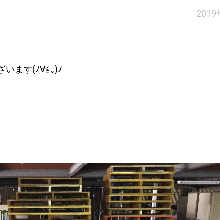
201
ます(ﾉ∀≦｡)ﾉ