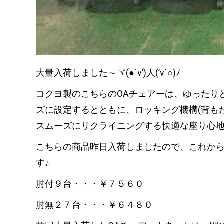
大量入荷しました～ヾ(●´v’)人(’v`○)ﾉ
コクヨ製のこちらのOAチェアーは、ゆったり
ズに設定するとともに、ロッキング機構(背も
スムーズにリクライニングする快適な座り心地とな
こちらの商品昨日入荷しましたので、これか
す♪
肘付９台・・・￥７５６０
肘無２７台・・・￥６４８０