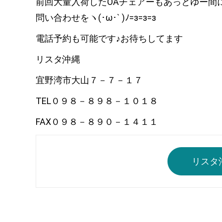
前回大量入荷したOAチェアーもあっとゆー間
問い合わせをヽ(･ω･` )ﾉ=з=з=з
電話予約も可能です♪お待ちしてます
リスタ沖縄
宜野湾市大山７－７－１７
TEL０９８－８９８－１０１８
FAX０９８－８９０－１４１１
リスタ