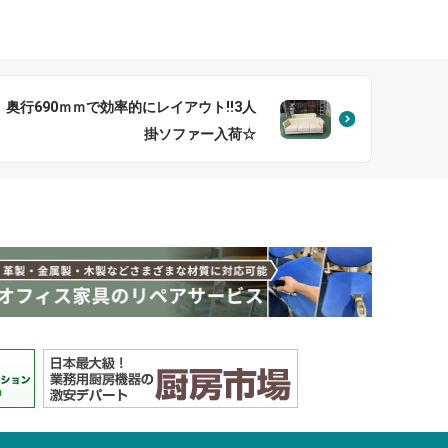
奥行690ｍｍで効率的にレイアウト!!3人
掛ソファー入荷☆