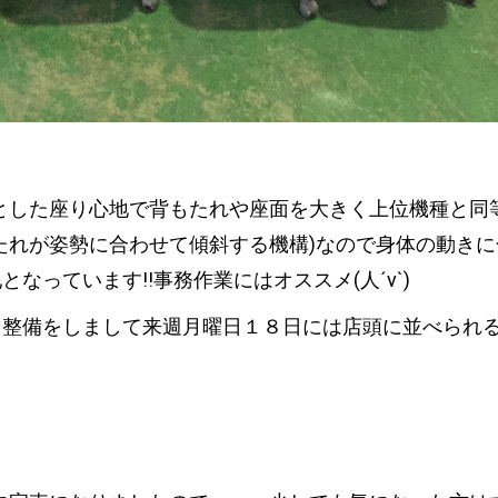
とした座り心地で背もたれや座面を大きく上位機種と同
たれが姿勢に合わせて傾斜する機構)なので身体の動きに
っています!!事務作業にはオススメ(人´v`)
ら整備をしまして来週月曜日１８日には店頭に並べられ