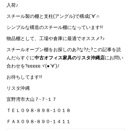
入荷♪
スチール製の棚と支柱(アングル)で構成(´∀`∩
シンプルな構造のスチール棚になっています!!
物品棚として、工場や倉庫に最適でオススメ?♪
スチールオープン棚をお探しのあ?な?た?この記事を読
んだらすぐに
中古オフィス家具のリスタ沖縄店
にお問い
合わせを?εεεεεヾ(●´∀`)ﾉ
お待ちしてます!!
リスタ沖縄
宜野湾市大山７-７-１７
ＴＥＬ０９８-８９８-１０１８
ＦＡＸ０９８-８９０-１４１１