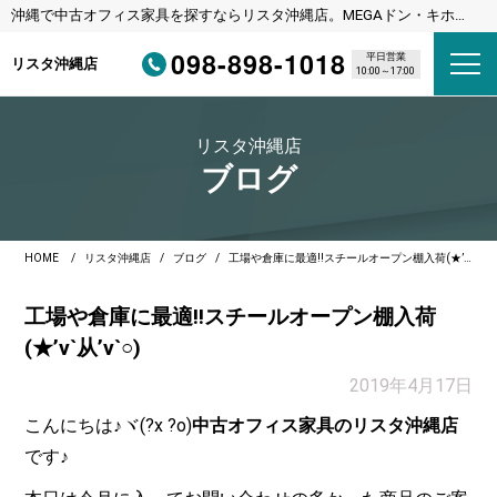
沖縄で中古オフィス家具を探すならリスタ沖縄店。MEGAドン・キホー
テ宜野湾店様隣
098-898-1018
平日営業
リスタ沖縄店
10:00～17:00
リスタ沖縄店
ブログ
HOME
リスタ沖縄店
ブログ
工場や倉庫に最適!!スチールオープン棚入荷(★’v`从’v`○)
工場や倉庫に最適!!スチールオープン棚入荷
(★’v`从’v`○)
2019年4月17日
こんにちは♪ヾ(?x ?o)
中古オフィス家具のリスタ沖縄店
です♪