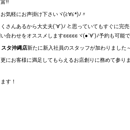
!!
気軽にお声掛け下さいヾ(≧∀≦*)ﾉ〃
さんあるから大丈夫(´∀`)ﾉ と思っていてもすぐに完
わせをオススメしますεεεεεヾ(●´∀`)ﾉ予約も可能で
リスタ沖縄店
新たに新入社員のスタッフが加わりました
も更にお客様に満足してもらえるお店創りに務めて参り
てます！