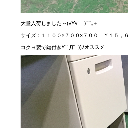
大量入荷しました～(√*’v` )⌒｡+
サイズ：１１００×７００×７００ ￥１５，
コクヨ製で鍵付き*ﾟﾟДﾟﾟ))ﾉオススメ