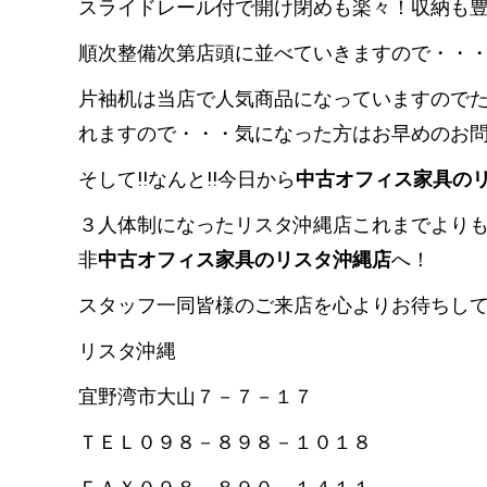
スライドレール付で開け閉めも楽々！収納も豊富
順次整備次第店頭に並べていきますので・・・お
片袖机は当店で人気商品になっていますのでたく
れますので・・・気になった方はお早めのお問い合
そして!!なんと!!今日から
中古オフィス家具の
３人体制になったリスタ沖縄店これまでより
非
中古オフィス家具のリスタ沖縄店
へ！
スタッフ一同皆様のご来店を心よりお待ちし
リスタ沖縄
宜野湾市大山７－７－１７
ＴＥＬ０９８－８９８－１０１８