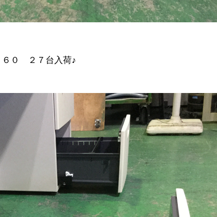
６６０ ２７台入荷♪