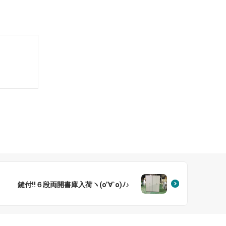
鍵付!!６段両開書庫入荷ヽ(o’∀`o)ﾉ♪