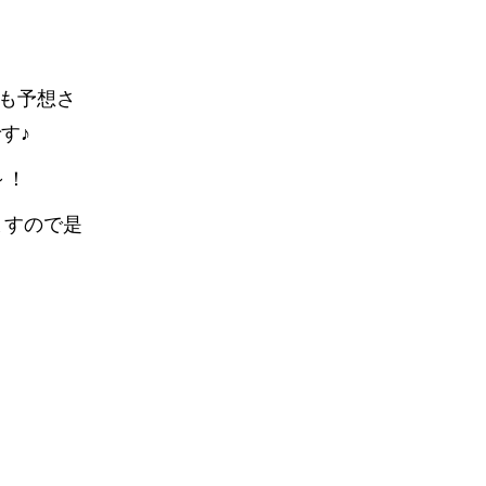
売も予想さ
す♪
～！
ますので是