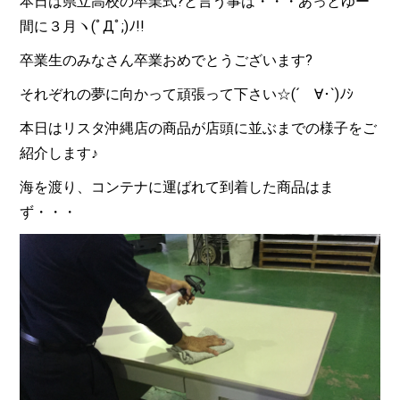
本日は県立高校の卒業式?と言う事は・・・あっとゆー
間に３月ヽ(ﾟДﾟ;)ﾉ!!
卒業生のみなさん卒業おめでとうございます?
それぞれの夢に向かって頑張って下さい☆(´ゝ∀･`)ﾉｼ
本日はリスタ沖縄店の商品が店頭に並ぶまでの様子をご
紹介します♪
海を渡り、コンテナに運ばれて到着した商品はま
ず・・・