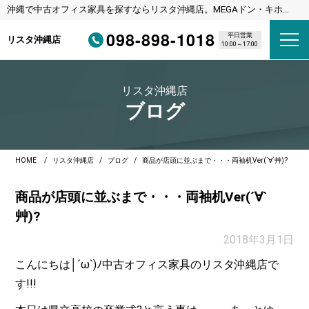
沖縄で中古オフィス家具を探すならリスタ沖縄店。MEGAドン・キホー
テ宜野湾店様隣
098-898-1018
平日営業
リスタ沖縄店
10:00～17:00
リスタ沖縄店
ブログ
HOME
リスタ沖縄店
ブログ
商品が店頭に並ぶまで・・・両袖机Ver(´∀`艸)?
商品が店頭に並ぶまで・・・両袖机Ver(´∀`
艸)?
2018年3月1日
こんにちは│´ω`)ﾉ中古オフィス家具のリスタ沖縄店で
す!!!