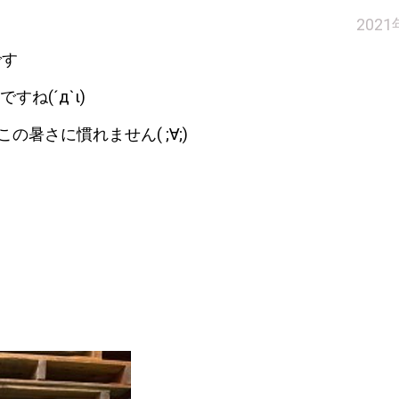
202
です
ね(´д`ι)
暑さに慣れません( ;∀;)