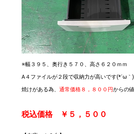
※幅３９５、奥行き５７０、高さ６２０ｍｍ
A４ファイルが２段で収納力が高いです(*´ω｀)
焼けがある為、
通常価格８，８００円
からの
税込価格 ￥５，５００