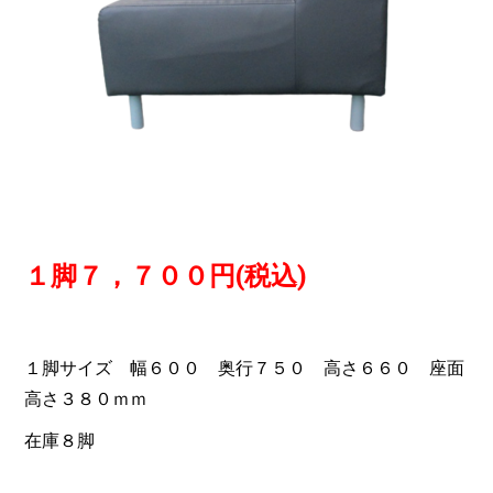
１脚７，７００円(税込)
１脚サイズ 幅６００ 奥行７５０ 高さ６６０ 座面
高さ３８０ｍｍ
在庫８脚