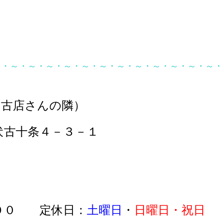
～・～・～・～・～・～・～・～・～・～・～・～・～
伏古店さんの隣）
伏古十条４－３－１
１－７８４－７３３
：００ 定休日：
土曜日
・
日曜日・祝日