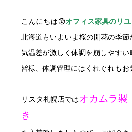
こんに
ちは😲
オフィス家具のリユ
北海道もいよいよ桜の開花の季節
気温差が激しく体調を崩しやすい
皆様、体調管理にはくれぐれもお
オカムラ製 
リスタ札幌店では
き