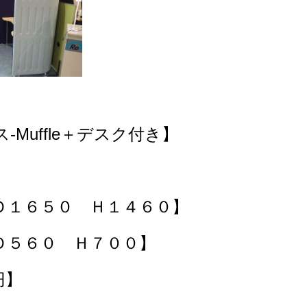
uffle＋デスク付き
】
Ｄ１６５０ Ｈ１４６０】
６０ Ｈ７００】
円】