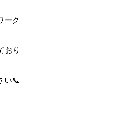
ワーク
ており
い📞