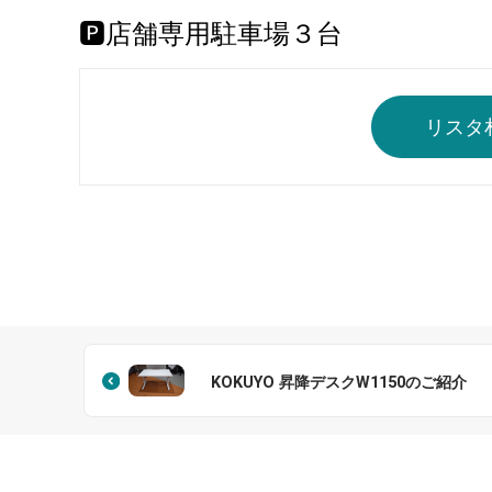
🅿店舗専用駐車場３台
リスタ
KOKUYO 昇降デスクW1150のご紹介