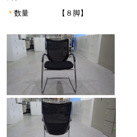
＊
数量
【８脚】