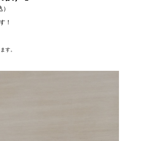
込）
す！
）
います。