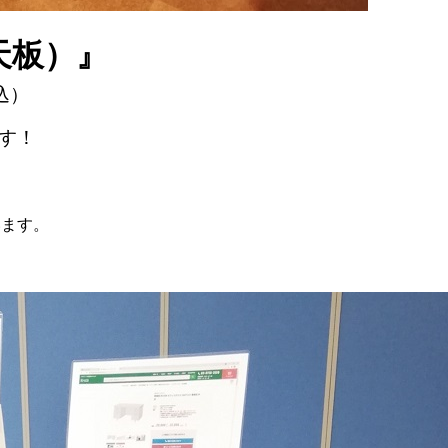
天板）』
込）
す！
）
います。