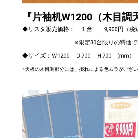
『片袖机W1200（木目調
◆リスタ販売価格： １台 9
,900
円（税
※限定30台限りの特価で
◆サイズ：Ｗ1200 Ｄ700 Ｈ700 (mm
※天板の木目調部分には、擦れによる色ムラがござ