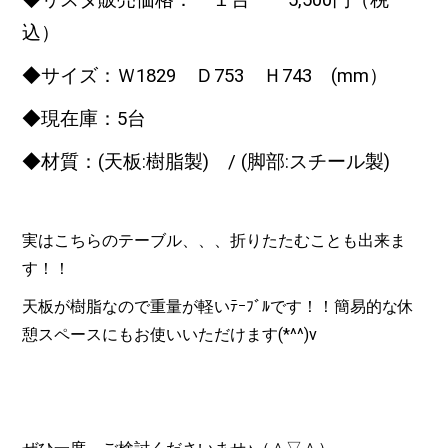
◆リスタ販売価格： １台 5
,500
円（税
込）
◆サイズ：Ｗ1829 Ｄ753 Ｈ743 (mm）
◆現在庫：5台
◆材質：(天板:樹脂製) / (脚部:スチール製)
実はこちらのテーブル、、、折りたたむことも出来ま
す！！
天板が樹脂なので重量が軽いﾃｰﾌﾞﾙです！！簡易的な休
憩スペースにもお使いいただけます(*^^)v