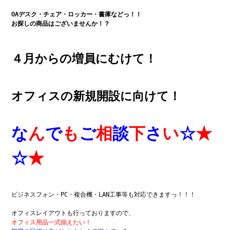
OAデスク・チェア・ロッカー・書庫などっ！！

４月からの増員にむけて！
オフィスの新規開設に向けて！
な
ん
で
も
ご
相
談
下
さ
い
☆
★
☆
★
ビジネスフォン・PC・複合機・LAN工事等も対応できますっ！！！

オフィス用品一式揃えたい！