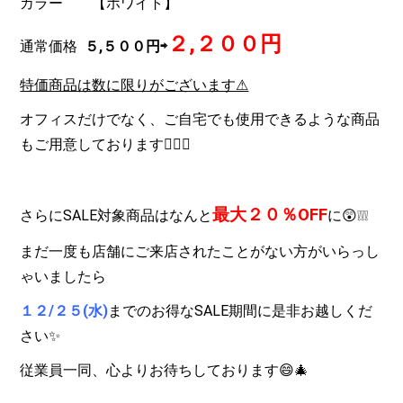
カラー 【ホワイト】
２,２００円
通常価格
５,５００円⇨
特価商品は数に限りがございます⚠
オフィスだけでなく、ご自宅でも使用できるような商品
もご用意しております💁🏻‍♀️
最大２０％OFF
さらにSALE対象商品はなんと
に😲❕❕❕
まだ一度も店舗にご来店されたことがない方がいらっし
ゃいましたら
１２/２５(水)
までのお得な
SALE
期間に是非お越しくだ
さい✨
従業員一同、心よりお待ちしております😄🎄