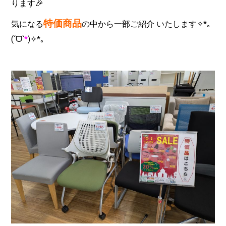
ります🎉
特価商品
気になる
の中から一部ご紹介 いたします✧*｡
(ˊᗜˋ
*
)✧*｡