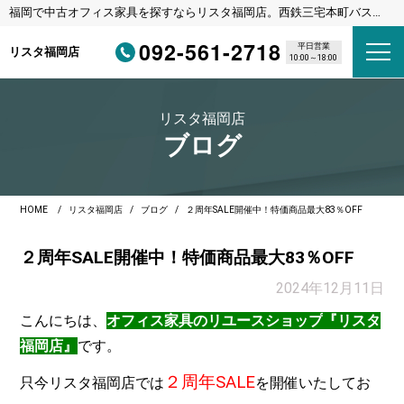
福岡で中古オフィス家具を探すならリスタ福岡店。西鉄三宅本町バス停
徒歩1分・福岡都市高速野多目IC車3分
092-561-2718
平日営業
リスタ福岡店
10:00～18:00
リスタ福岡店
ブログ
HOME
リスタ福岡店
ブログ
２周年SALE開催中！特価商品最大83％OFF
２周年SALE開催中！特価商品最大83％OFF
2024年12月11日
こんにちは、
オフィス家具のリユースショップ
『リスタ
福岡店』
です。
２周年SALE
只今リスタ福岡店では
を開催いたしてお