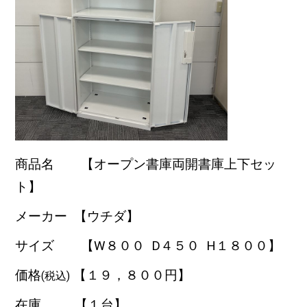
商品名 【オープン書庫両開書庫上下セッ
ト】
メーカー 【ウチダ】
サイズ 【W８００
D４５０ H１８００
】
価格
【１９，８００円】
(税込)
在庫 【１台
】