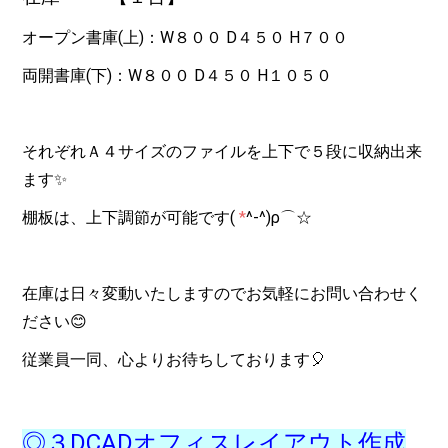
オープン書庫(上)：W８００ D４５０ H７００
両開書庫(下)：W８００ D４５０ H１０５０
それぞれＡ４サイズのファイルを上下で５段に収納出来
ます✨
棚板は、上下調節が可能です(
*
^-^)ρ⌒
☆
在庫は日々変動いたしますのでお気軽にお問い合わせく
ださい😊
従業員一同、心よりお待ちしております🎈
◎３DCADオフィスレイアウト作成