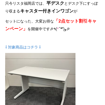
平デスク
只今リスタ福岡店では、
とデスク下にすっぽ
キャスター付きインワゴン
り収まる
が
「2点セット割引キャ
セットになった、大変お得な
ンペーン」
*
꒳´
`
を開催中です🎉و(
)٩🎉
⇩ 対象商品はコチラ ⇩