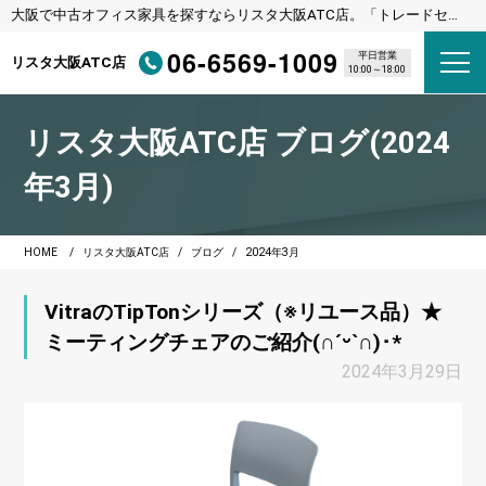
大阪で中古オフィス家具を探すならリスタ大阪ATC店。「トレードセン
ター前駅（ニュートラム）」下車直結
06-6569-1009
平日営業
リスタ大阪ATC店
10:00～18:00
リスタ大阪ATC店 ブログ(2024
年3月)
HOME
リスタ大阪ATC店
ブログ
2024年3月
VitraのTipTonシリーズ（※リユース品）★
ミーティングチェアのご紹介(∩ˊᵕˋ∩)･*
2024年3月29日