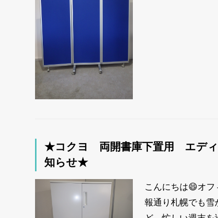
★コクヨ 両開書庫下置用 エデ
知らせ★
こんにちは😄オ
報通り札幌でも雪
ど、忙しい週末を過