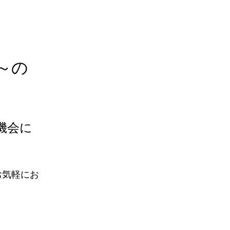
～の
機会に
お気軽にお