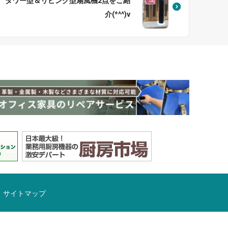
タワー型＆リビング型扇風機2点をご紹
介(*^^)v
サイトマップ