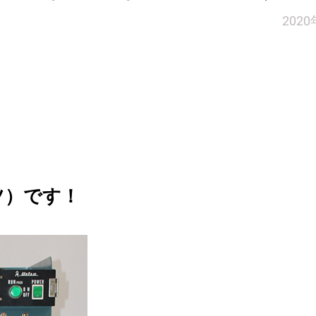
202
ツ）です！